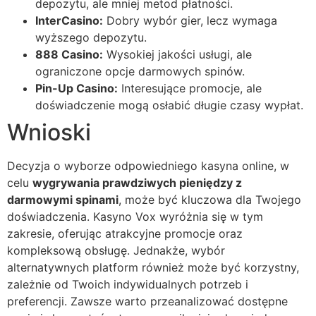
depozytu, ale mniej metod płatności.
InterCasino:
Dobry wybór gier, lecz wymaga
wyższego depozytu.
888 Casino:
Wysokiej jakości usługi, ale
ograniczone opcje darmowych spinów.
Pin-Up Casino:
Interesujące promocje, ale
doświadczenie mogą osłabić długie czasy wypłat.
Wnioski
Decyzja o wyborze odpowiedniego kasyna online, w
celu
wygrywania prawdziwych pieniędzy z
darmowymi spinami
, może być kluczowa dla Twojego
doświadczenia. Kasyno Vox wyróżnia się w tym
zakresie, oferując atrakcyjne promocje oraz
kompleksową obsługę. Jednakże, wybór
alternatywnych platform również może być korzystny,
zależnie od Twoich indywidualnych potrzeb i
preferencji. Zawsze warto przeanalizować dostępne