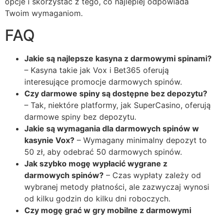
opcje i skorzystać z tego, co najlepiej odpowiada
Twoim wymaganiom.
FAQ
Jakie są najlepsze kasyna z darmowymi spinami?
– Kasyna takie jak Vox i Bet365 oferują
interesujące promocje darmowych spinów.
Czy darmowe spiny są dostępne bez depozytu?
– Tak, niektóre platformy, jak SuperCasino, oferują
darmowe spiny bez depozytu.
Jakie są wymagania dla darmowych spinów w
kasynie Vox?
– Wymagany minimalny depozyt to
50 zł, aby odebrać 50 darmowych spinów.
Jak szybko mogę wypłacić wygrane z
darmowych spinów?
– Czas wypłaty zależy od
wybranej metody płatności, ale zazwyczaj wynosi
od kilku godzin do kilku dni roboczych.
Czy mogę grać w gry mobilne z darmowymi