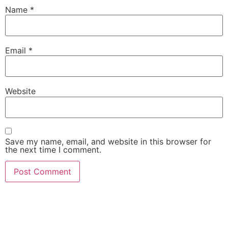
Name
*
Email
*
Website
Save my name, email, and website in this browser for
the next time I comment.