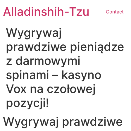
Skip
Alladinshih-Tzu
to
Contact
content
Wygrywaj
prawdziwe pieniądze
z darmowymi
spinami – kasyno
Vox na czołowej
pozycji!
Wygrywaj prawdziwe