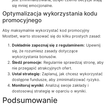
się mniej emocjonalne.
Optymalizacja wykorzystania kodu
promocyjnego
Aby maksymalnie wykorzystać kod promocyjny
Mostbet, warto stosować się do kilku prostych zasad:
Dokładnie zapoznaj się z regulaminem:
Upewnij
się, że rozumiesz zasady dotyczące
wykorzystania bonusów.
Śledź promocje:
Regularnie sprawdzaj stronę, aby
nie przegapić atrakcyjnych ofert.
Ustal strategię:
Zaplanuj, jak chcesz wykorzystać
dostępne fundusze, aby zminimalizować ryzyko.
Monitoruj wyniki:
Analizuj swoje zakłady i
dostosowuj strategię w oparciu o wyniki.
Podsumowanie