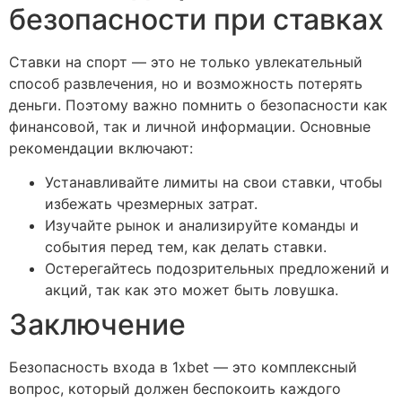
безопасности при ставках
Ставки на спорт — это не только увлекательный
способ развлечения, но и возможность потерять
деньги. Поэтому важно помнить о безопасности как
финансовой, так и личной информации. Основные
рекомендации включают:
Устанавливайте лимиты на свои ставки, чтобы
избежать чрезмерных затрат.
Изучайте рынок и анализируйте команды и
события перед тем, как делать ставки.
Остерегайтесь подозрительных предложений и
акций, так как это может быть ловушка.
Заключение
Безопасность входа в 1xbet — это комплексный
вопрос, который должен беспокоить каждого