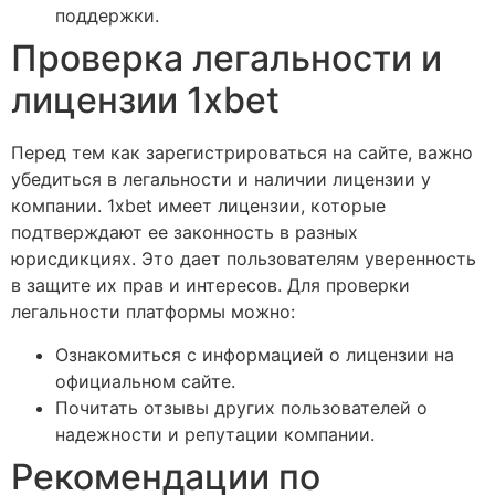
поддержки.
Проверка легальности и
лицензии 1xbet
Перед тем как зарегистрироваться на сайте, важно
убедиться в легальности и наличии лицензии у
компании. 1xbet имеет лицензии, которые
подтверждают ее законность в разных
юрисдикциях. Это дает пользователям уверенность
в защите их прав и интересов. Для проверки
легальности платформы можно:
Ознакомиться с информацией о лицензии на
официальном сайте.
Почитать отзывы других пользователей о
надежности и репутации компании.
Рекомендации по