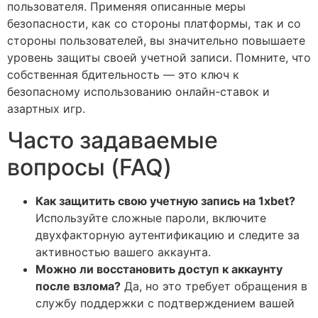
пользователя. Применяя описанные меры
безопасности, как со стороны платформы, так и со
стороны пользователей, вы значительно повышаете
уровень защиты своей учетной записи. Помните, что
собственная бдительность — это ключ к
безопасному использованию онлайн-ставок и
азартных игр.
Часто задаваемые
вопросы (FAQ)
Как защитить свою учетную запись на 1xbet?
Используйте сложные пароли, включите
двухфакторную аутентификацию и следите за
активностью вашего аккаунта.
Можно ли восстановить доступ к аккаунту
после взлома?
Да, но это требует обращения в
службу поддержки с подтверждением вашей