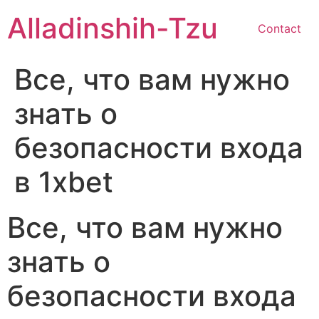
Skip
Alladinshih-Tzu
to
Contact
content
Все, что вам нужно
знать о
безопасности входа
в 1xbet
Все, что вам нужно
знать о
безопасности входа