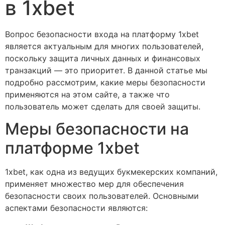
в 1xbet
Вопрос безопасности входа на платформу 1xbet
является актуальным для многих пользователей,
поскольку защита личных данных и финансовых
транзакций — это приоритет. В данной статье мы
подробно рассмотрим, какие меры безопасности
применяются на этом сайте, а также что
пользователь может сделать для своей защиты.
Меры безопасности на
платформе 1xbet
1xbet, как одна из ведущих букмекерских компаний,
применяет множество мер для обеспечения
безопасности своих пользователей. Основными
аспектами безопасности являются: