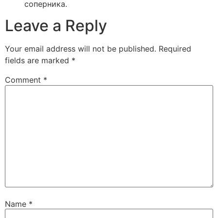
соперника.
Leave a Reply
Your email address will not be published.
Required
fields are marked
*
Comment
*
Name
*