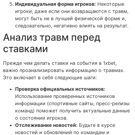
Индивидуальная форма игроков:
Некоторые
игроки, даже если они возвращаются с травм,
могут быть не в лучшей физической форме и,
следовательно, негативно влиять на результат.
Анализ травм перед
ставками
Прежде чем делать ставки на события в 1xbet,
важно проанализировать информацию о травмах.
Это включает в себя следующие шаги:
Проверка официальных источников:
Использование проверенных источников
информации (спортивные сайты, пресс-релизы
команд) поможет получить актуальные данные
о состоянии игроков.
Отслеживание новостей:
Будьте в курсе
новостей и обновлений по командам и