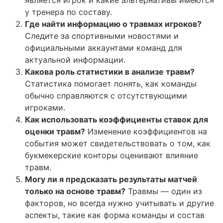
у тренера по составу.
Где найти информацию о травмах игроков?
Следите за спортивными новостями и
официальными аккаунтами команд для
актуальной информации.
Какова роль статистики в анализе травм?
Статистика помогает понять, как команды
обычно справляются с отсутствующими
игроками.
Как использовать коэффициенты ставок для
оценки травм?
Изменение коэффициентов на
события может свидетельствовать о том, как
букмекерские конторы оценивают влияние
травм.
Могу ли я предсказать результаты матчей
только на основе травм?
Травмы — один из
факторов, но всегда нужно учитывать и другие
аспекты, такие как форма команды и состав