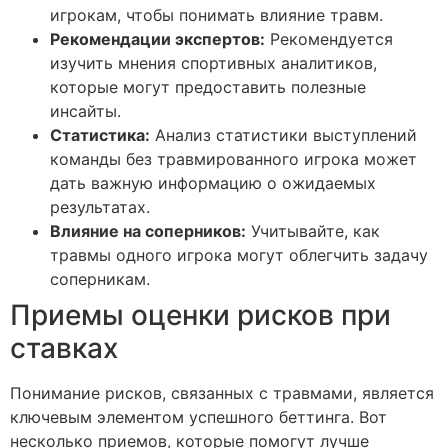
игрокам, чтобы понимать влияние травм.
Рекомендации экспертов:
Рекомендуется
изучить мнения спортивных аналитиков,
которые могут предоставить полезные
инсайты.
Статистика:
Анализ статистики выступлений
команды без травмированного игрока может
дать важную информацию о ожидаемых
результатах.
Влияние на соперников:
Учитывайте, как
травмы одного игрока могут облегчить задачу
соперникам.
Приемы оценки рисков при
ставках
Понимание рисков, связанных с травмами, является
ключевым элементом успешного беттинга. Вот
несколько приемов, которые помогут лучше