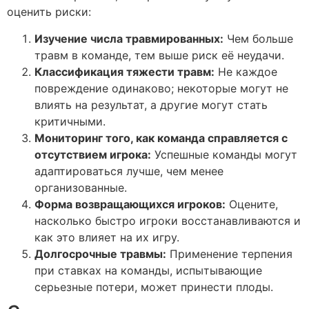
оценить риски:
Изучение числа травмированных:
Чем больше
травм в команде, тем выше риск её неудачи.
Классификация тяжести травм:
Не каждое
повреждение одинаково; некоторые могут не
влиять на результат, а другие могут стать
критичными.
Мониторинг того, как команда справляется с
отсутствием игрока:
Успешные команды могут
адаптироваться лучше, чем менее
организованные.
Форма возвращающихся игроков:
Оцените,
насколько быстро игроки восстанавливаются и
как это влияет на их игру.
Долгосрочные травмы:
Применение терпения
при ставках на команды, испытывающие
серьезные потери, может принести плоды.