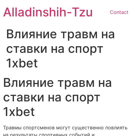
Skip
Alladinshih-Tzu
to
Contact
content
Влияние травм на
ставки на спорт
1xbet
Влияние травм на
ставки на спорт
1xbet
Травмы спортсменов могут существенно повлиять
на результаты спортивных событий и,