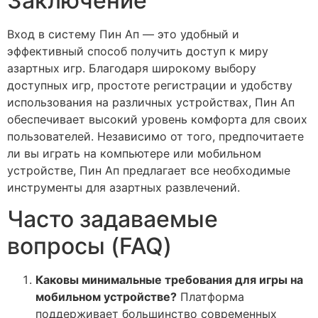
Заключение
Вход в систему Пин Ап — это удобный и
эффективный способ получить доступ к миру
азартных игр. Благодаря широкому выбору
доступных игр, простоте регистрации и удобству
использования на различных устройствах, Пин Ап
обеспечивает высокий уровень комфорта для своих
пользователей. Независимо от того, предпочитаете
ли вы играть на компьютере или мобильном
устройстве, Пин Ап предлагает все необходимые
инструменты для азартных развлечений.
Часто задаваемые
вопросы (FAQ)
Каковы минимальные требования для игры на
мобильном устройстве?
Платформа
поддерживает большинство современных