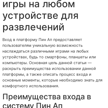
игры на любом
устройстве для
развлечений
Вход в платформу Пин Ап предоставляет
пользователям уникальную возможность
наслаждаться различными играми на любых
устройствах, будь то смартфоны, планшеты или
компьютеры. Основная цель данной статьи —
раскрыть преимущества использовании данной
платформы, а также описать процесс входа и
основные моменты, которые необходимо знать для
комфортного использования.
Преимущества входа в
систему Пин Ап