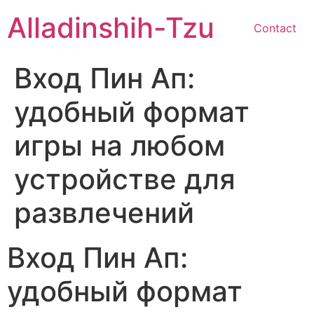
Skip
Alladinshih-Tzu
to
Contact
content
Вход Пин Ап:
удобный формат
игры на любом
устройстве для
развлечений
Вход Пин Ап:
удобный формат