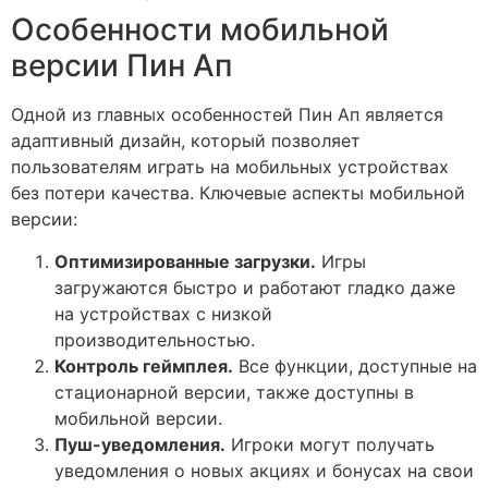
Особенности мобильной
версии Пин Ап
Одной из главных особенностей Пин Ап является
адаптивный дизайн, который позволяет
пользователям играть на мобильных устройствах
без потери качества. Ключевые аспекты мобильной
версии:
Оптимизированные загрузки.
Игры
загружаются быстро и работают гладко даже
на устройствах с низкой
производительностью.
Контроль геймплея.
Все функции, доступные на
стационарной версии, также доступны в
мобильной версии.
Пуш-уведомления.
Игроки могут получать
уведомления о новых акциях и бонусах на свои