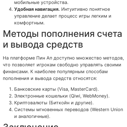
мобильные устройства.
Удобная навигация.
Интуитивно понятное
управление делает процесс игры легким и
комфортным.
Методы пополнения счета
и вывода средств
На платформе Пин Ап доступно множество методов,
что позволяет игрокам свободно управлять своими
финансами. К наиболее популярным способам
пополнения и вывода средств относятся:
Банковские карты (Visa, MasterCard).
Электронные кошельки (Qiwi, WebMoney).
Криптовалюты (Биткойн и другие).
Системы мгновенных переводов (Western Union
и аналогичные).