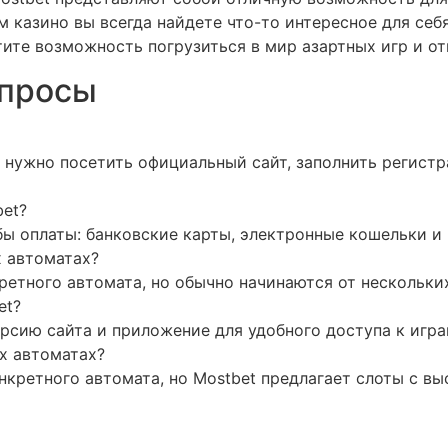
м казино вы всегда найдете что-то интересное для се
ите возможность погрузиться в мир азартных игр и от
опросы
, нужно посетить официальный сайт, заполнить регис
bet?
бы оплаты: банковские карты, электронные кошельки и
х автоматах?
ретного автомата, но обычно начинаются от нескольких
et?
рсию сайта и приложение для удобного доступа к игра
х автоматах?
кретного автомата, но Mostbet предлагает слоты с вы