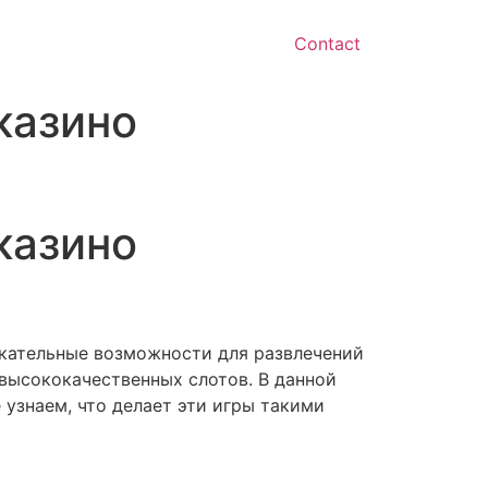
Contact
казино
казино
екательные возможности для развлечений
высококачественных слотов. В данной
е узнаем, что делает эти игры такими