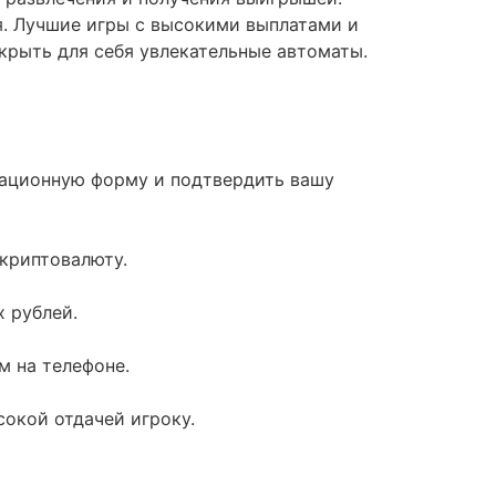
бя. Лучшие игры с высокими выплатами и
крыть для себя увлекательные автоматы.
трационную форму и подтвердить вашу
 криптовалюту.
 рублей.
м на телефоне.
сокой отдачей игроку.