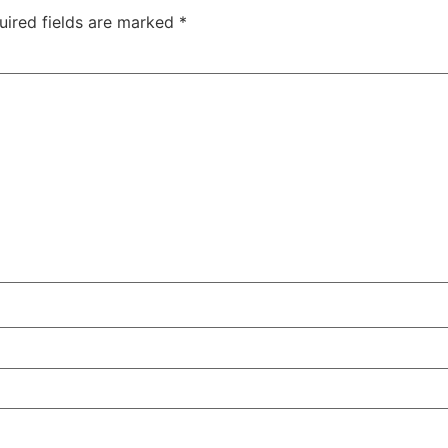
uired fields are marked
*