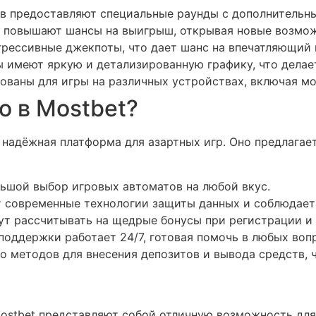
 предоставляют специальные раунды с дополнительн
повышают шансы на выигрыш, открывая новые возмож
рессивные джекпоты, что дает шанс на впечатляющий
имеют яркую и детализированную графику, что делает
ваны для игры на различных устройствах, включая м
о в Mostbet?
 надёжная платформа для азартных игр. Оно предлага
льшой выбор игровых автоматов на любой вкус.
 современные технологии защиты данных и соблюдает
т рассчитывать на щедрые бонусы при регистрации и 
оддержки работает 24/7, готовая помочь в любых воп
 методов для внесения депозитов и вывода средств, 
Mostbet представляют собой отличную возможность для