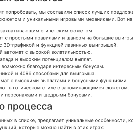
ит попробовать, мы составили список лучших предложе
сюжетом и уникальными игровыми механиками. Вот на
с захватывающим египетским сюжетом.
ат с простыми правилами и шансом на большие выигры
с 3D-графикой и функцией лавинных выигрышей.
й автомат с высокой волатильностью.
Запада и высоким потенциалом выплат.
ё возможно благодаря интересным бонусам.
аникой и 4096 способами для выигрыша.
омат с высокими выплатами и бонусными функциями.
лот в готическом стиле с запоминающимся сюжетом.
ми персонажами и щедрыми бонусами.
о процесса
нных в списке, предлагает уникальные особенности, 
нкций, которые можно найти в этих играх: