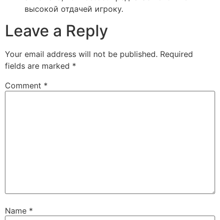
высокой отдачей игроку.
Leave a Reply
Your email address will not be published.
Required
fields are marked
*
Comment
*
Name
*