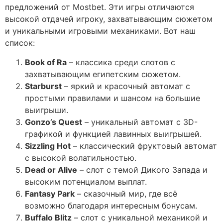
предложений от Mostbet. Эти игры отличаются
высокой отдачей игроку, захватывающим сюжетом
и уникальными игровыми механиками. Вот наш
список:
Book of Ra
– классика среди слотов с
захватывающим египетским сюжетом.
Starburst
– яркий и красочный автомат с
простыми правилами и шансом на большие
выигрыши.
Gonzo’s Quest
– уникальный автомат с 3D-
графикой и функцией лавинных выигрышей.
Sizzling Hot
– классический фруктовый автомат
с высокой волатильностью.
Dead or Alive
– слот с темой Дикого Запада и
высоким потенциалом выплат.
Fantasy Park
– сказочный мир, где всё
возможно благодаря интересным бонусам.
Buffalo Blitz
– слот с уникальной механикой и