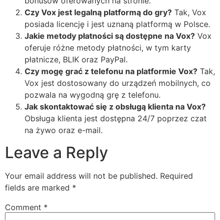
bonusów oferowanych na stronie.
Czy Vox jest legalną platformą do gry?
Tak, Vox
posiada licencję i jest uznaną platformą w Polsce.
Jakie metody płatności są dostępne na Vox?
Vox
oferuje różne metody płatności, w tym karty
płatnicze, BLIK oraz PayPal.
Czy mogę grać z telefonu na platformie Vox?
Tak,
Vox jest dostosowany do urządzeń mobilnych, co
pozwala na wygodną grę z telefonu.
Jak skontaktować się z obsługą klienta na Vox?
Obsługa klienta jest dostępna 24/7 poprzez czat
na żywo oraz e-mail.
Leave a Reply
Your email address will not be published.
Required
fields are marked
*
Comment
*