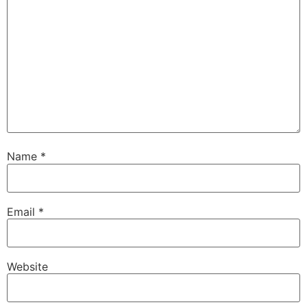
Name
*
Email
*
Website