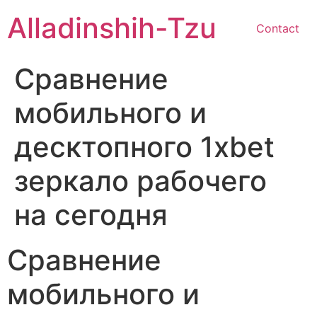
Skip
Alladinshih-Tzu
to
Contact
content
Сравнение
мобильного и
десктопного 1xbet
зеркало рабочего
на сегодня
Сравнение
мобильного и