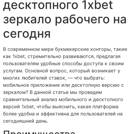
десктопного 1xbet
зеркало рабочего на
сегодня
В современном мире букмекерские конторы, такие
как 1xbet, стремительно развиваются, предлагая
пользователям удобные способы доступа к своим
услугам. Основной вопрос, который возникает у
многих любителей ставок, — что выбрать:
мобильное приложение или десктопную версию с
зеркалом? В данной статье мы проведем
сравнительный анализ мобильного и десктопного
версий 1xbet, чтобы выяснить, какая платформа
более удобна и эффективна для пользователей на
сегодняшний день.