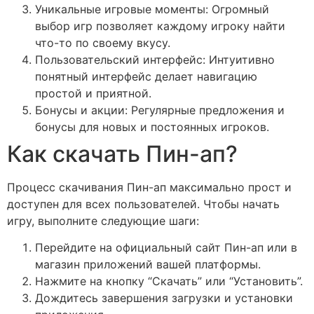
Уникальные игровые моменты: Огромный
выбор игр позволяет каждому игроку найти
что-то по своему вкусу.
Пользовательский интерфейс: Интуитивно
понятный интерфейс делает навигацию
простой и приятной.
Бонусы и акции: Регулярные предложения и
бонусы для новых и постоянных игроков.
Как скачать Пин-ап?
Процесс скачивания Пин-ап максимально прост и
доступен для всех пользователей. Чтобы начать
игру, выполните следующие шаги:
Перейдите на официальный сайт Пин-ап или в
магазин приложений вашей платформы.
Нажмите на кнопку “Скачать” или “Установить”.
Дождитесь завершения загрузки и установки