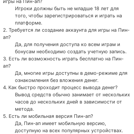
игры на Пин-ап?
Игроки должны быть не младше 18 лет для
того, чтобы зарегистрироваться и играть на
платформе.
2. Требуется ли создание аккаунта для игры на Пин-
ап?
Да, для получения доступа ко всем играм и
бонусам необходимо создать учетную запись.
3. Есть ли возможность играть бесплатно на Пин-
ап?
Да, многие игры доступны в демо-режиме для
ознакомления без вложения денег.
4. Как быстро проходит процесс вывода денег?
Вывод средств обычно занимает от нескольких
часов до нескольких дней в зависимости от
метода.
5. Есть ли мобильная версия Пин-ап?
Да, Пин-ап имеет мобильную версию,
доступную на всех популярных устройствах.