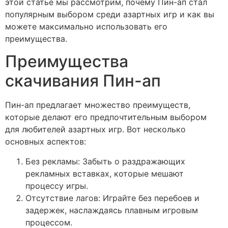
этой статье мы рассмотрим, почему Пин-ап стал
популярным выбором среди азартных игр и как вы
можете максимально использовать его
преимущества.
Преимущества
скачивания Пин-ап
Пин-ап предлагает множество преимуществ,
которые делают его предпочтительным выбором
для любителей азартных игр. Вот несколько
основных аспектов:
Без рекламы: Забыть о раздражающих
рекламных вставках, которые мешают
процессу игры.
Отсутствие лагов: Играйте без перебоев и
задержек, наслаждаясь плавным игровым
процессом.