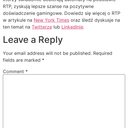
RTP, zyskują lepsze szanse na pozytywne
doświadczenie gamingowe. Dowiedz się więcej o RTP
w artykule na
New York Times
oraz śledź dyskusje na
ten temat na
Twitterze
lub
LinkedInie
.
Leave a Reply
Your email address will not be published.
Required
fields are marked
*
Comment
*