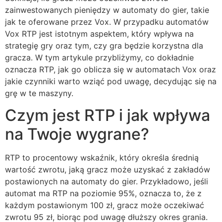
zainwestowanych pieniędzy w automaty do gier, takie
jak te oferowane przez Vox. W przypadku automatów
Vox RTP jest istotnym aspektem, który wpływa na
strategię gry oraz tym, czy gra będzie korzystna dla
gracza. W tym artykule przybliżymy, co dokładnie
oznacza RTP, jak go oblicza się w automatach Vox oraz
jakie czynniki warto wziąć pod uwagę, decydując się na
grę w te maszyny.
Czym jest RTP i jak wpływa
na Twoje wygrane?
RTP to procentowy wskaźnik, który określa średnią
wartość zwrotu, jaką gracz może uzyskać z zakładów
postawionych na automaty do gier. Przykładowo, jeśli
automat ma RTP na poziomie 95%, oznacza to, że z
każdym postawionym 100 zł, gracz może oczekiwać
zwrotu 95 zł, biorąc pod uwagę dłuższy okres grania.