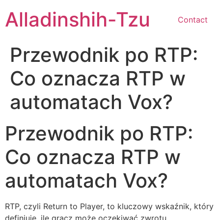
Skip
Alladinshih-Tzu
to
Contact
content
Przewodnik po RTP:
Co oznacza RTP w
automatach Vox?
Przewodnik po RTP:
Co oznacza RTP w
automatach Vox?
RTP, czyli Return to Player, to kluczowy wskaźnik, który
definiuje, ile gracz może oczekiwać zwrotu