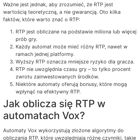
Ważne jest jednak, aby zrozumieć, że RTP jest
wartością teoretyczną, a nie gwarancją. Oto kilka
faktów, które warto znać o RTP:
RTP jest obliczane na podstawie miliona lub więcej
prób gry.
Każdy automat może mieć różny RTP, nawet w
ramach jednej platformy.
Wyższy RTP oznacza mniejsze ryzyko dla gracza.
RTP nie uwzględnia czasu gry – to tylko procent
zwrotu zainwestowanych środków.
Niektóre automaty oferują bonusy, które mogą
wpłynąć na efektywny RTP.
Jak oblicza się RTP w
automatach Vox?
Automaty Vox wykorzystują złożone algorytmy do
obliczania RTP, które uwzględniają różne czynniki, takie