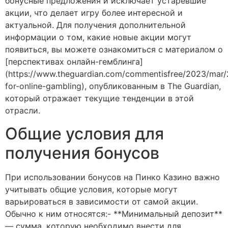
бонусные предложения и исключает устаревшие
акции, что делает игру более интересной и
актуальной. Для получения дополнительной
информации о том, какие новые акции могут
появиться, вы можете ознакомиться с материалом о
[перспективах онлайн-гемблинга]
(https://www.theguardian.com/commentisfree/2023/mar/
for-online-gambling), опубликованным в The Guardian,
который отражает текущие тенденции в этой
отрасли.
Общие условия для
получения бонусов
При использовании бонусов на Пинко Казино важно
учитывать общие условия, которые могут
варьироваться в зависимости от самой акции.
Обычно к ним относятся:- **Минимальный депозит**
— сумма, которую необходимо внести для