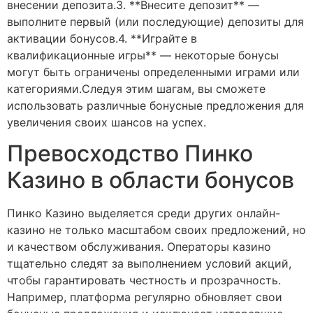
внесении депозита.3. **Внесите депозит** —
выполните первый (или последующие) депозиты для
активации бонусов.4. **Играйте в
квалификационные игры** — некоторые бонусы
могут быть ограничены определенными играми или
категориями.Следуя этим шагам, вы сможете
использовать различные бонусные предложения для
увеличения своих шансов на успех.
Превосходство Пинко
Казино в области бонусов
Пинко Казино выделяется среди других онлайн-
казино не только масштабом своих предложений, но
и качеством обслуживания. Операторы казино
тщательно следят за выполнением условий акций,
чтобы гарантировать честность и прозрачность.
Например, платформа регулярно обновляет свои