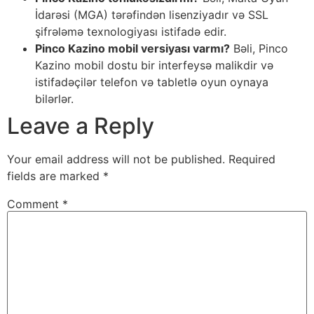
İdarəsi (MGA) tərəfindən lisenziyadır və SSL
şifrələmə texnologiyası istifadə edir.
Pinco Kazino mobil versiyası varmı?
Bəli, Pinco
Kazino mobil dostu bir interfeysə malikdir və
istifadəçilər telefon və tabletlə oyun oynaya
bilərlər.
Leave a Reply
Your email address will not be published.
Required
fields are marked
*
Comment
*