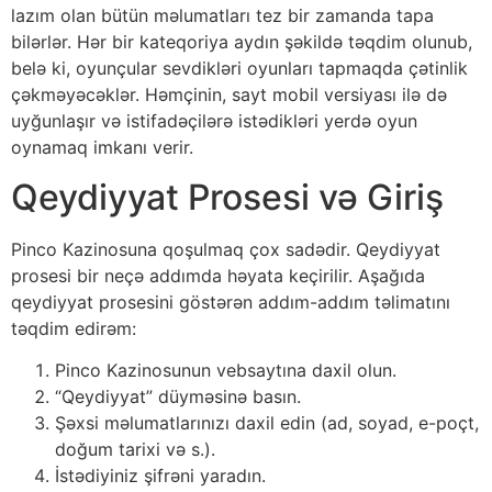
lazım olan bütün məlumatları tez bir zamanda tapa
bilərlər. Hər bir kateqoriya aydın şəkildə təqdim olunub,
belə ki, oyunçular sevdikləri oyunları tapmaqda çətinlik
çəkməyəcəklər. Həmçinin, sayt mobil versiyası ilə də
uyğunlaşır və istifadəçilərə istədikləri yerdə oyun
oynamaq imkanı verir.
Qeydiyyat Prosesi və Giriş
Pinco Kazinosuna qoşulmaq çox sadədir. Qeydiyyat
prosesi bir neçə addımda həyata keçirilir. Aşağıda
qeydiyyat prosesini göstərən addım-addım təlimatını
təqdim edirəm:
Pinco Kazinosunun vebsaytına daxil olun.
“Qeydiyyat” düyməsinə basın.
Şəxsi məlumatlarınızı daxil edin (ad, soyad, e-poçt,
doğum tarixi və s.).
İstədiyiniz şifrəni yaradın.