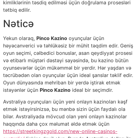
kimliklərinin təsdiq edilməsi üçün doğrulama prosesləri
tətbiq edilir.
Nəticə
Yekun olaraq,
Pinco Kazino
oyunçular üçün
həyəcanverici və təhlükəsiz bir mühit təqdim edir. Geniş
oyun seçimi, cəlbedici bonuslar, asan qeydiyyat prosesi
və etibarlı müştəri dəstəyi sayəsində, bu kazino bütün
oyunsevərlər üçün mükəmməl bir yerdir. Hər yaşdan və
təcrübədən olan oyunçular üçün ideal şanslar təklif edir.
Oyun dünyasında mehriban bir yerdə iştirak etmək
istəyənlər üçün
Pinco Kazino
ideal bir seçimdir.
Avstraliya oyunçuları üçün yeni onlayn kazinoları kəşf
etmək istəyirsinizsə, bu mənbə sizin üçün faydalı ola
bilər. Avstraliyada mövcud olan yeni onlayn kazinolar
haqqında daha çox məlumat əldə etmək üçün
https://streetkingzgold.com/new-online-casinos-