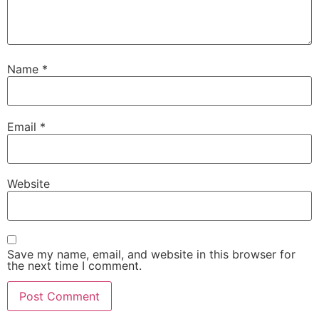
Name
*
Email
*
Website
Save my name, email, and website in this browser for
the next time I comment.