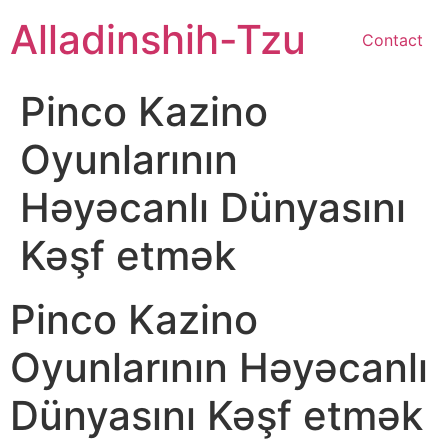
Skip
Alladinshih-Tzu
to
Contact
content
Pinco Kazino
Oyunlarının
Həyəcanlı Dünyasını
Kəşf etmək
Pinco Kazino
Oyunlarının Həyəcanlı
Dünyasını Kəşf etmək