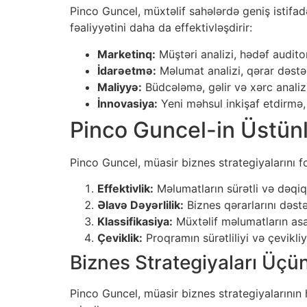
Pinco Guncel, müxtəlif sahələrdə geniş istifad
fəaliyyətini daha da effektivləşdirir:
Marketinq:
Müştəri analizi, hədəf auditor
İdarəetmə:
Məlumat analizi, qərar dəstək
Maliyyə:
Büdcələmə, gəlir və xərc analiz
İnnovasiya:
Yeni məhsul inkişaf etdirmə,
Pinco Guncel-in Üstünl
Pinco Guncel, müasir biznes strategiyalarını f
Effektivlik:
Məlumatların sürətli və dəqiq an
Əlavə Dəyərlilik:
Biznes qərarlarını dəstə
Klassifikasiya:
Müxtəlif məlumatların asanl
Çeviklik:
Proqramın sürətliliyi və çevikliy
Biznes Strategiyaları Üçü
Pinco Guncel, müasir biznes strategiyalarının