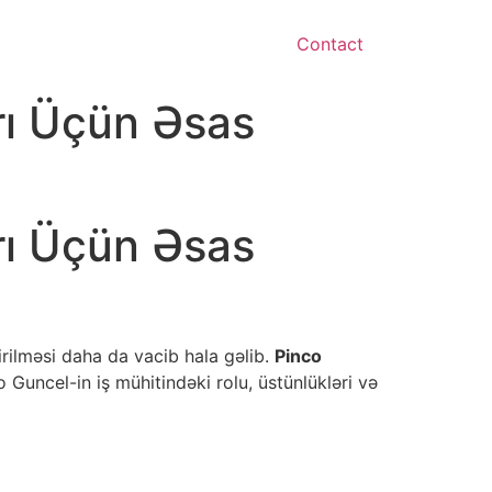
Contact
rı Üçün Əsas
rı Üçün Əsas
irilməsi daha da vacib hala gəlib.
Pinco
o Guncel-in iş mühitindəki rolu, üstünlükləri və