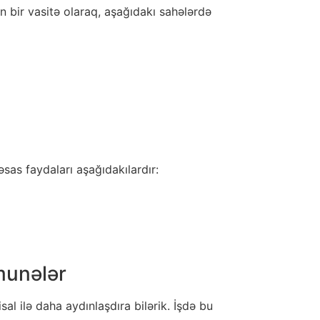
n bir vasitə olaraq, aşağıdakı sahələrdə
sas faydaları aşağıdakılardır:
munələr
l ilə daha aydınlaşdıra bilərik. İşdə bu