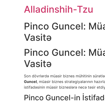
Skip
Alladinshih-Tzu
to
content
Pinco Guncel: Müa
Vasitə
Pinco Guncel: Müa
Vasitə
Son dövrlərdə müasir biznes mühitinin sürətlə 
Guncel
, müasir biznes strategiyalarının hazırl
istifadəsinin müasir bizneslərə necə təsir etdi
Pinco Guncel-in İstifad