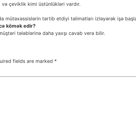
a və çeviklik kimi üstünlükləri vardır.
mütəxəssislərin tərtib etdiyi təlimatları izləyərək işə başla
ecə kömək edir?
müştəri tələblərinə daha yaxşı cavab verə bilir.
uired fields are marked
*