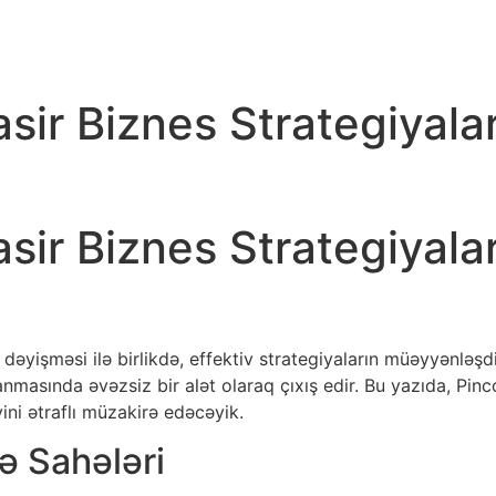
sir Biznes Strategiyala
sir Biznes Strategiyala
dəyişməsi ilə birlikdə, effektiv strategiyaların müəyyənləşd
anmasında əvəzsiz bir alət olaraq çıxış edir. Bu yazıda, Pinc
yini ətraflı müzakirə edəcəyik.
ə Sahələri