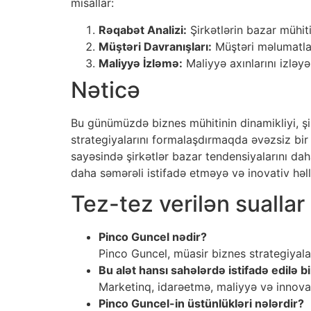
misallar:
Rəqabət Analizi:
Şirkətlərin bazar mühiti
Müştəri Davranışları:
Müştəri məlumatlar
Maliyyə İzləmə:
Maliyyə axınlarını izləy
Nəticə
Bu günümüzdə biznes mühitinin dinamikliyi, şirk
strategiyalarını formalaşdırmaqda əvəzsiz bir 
sayəsində şirkətlər bazar tendensiyalarını dah
daha səmərəli istifadə etməyə və inovativ həl
Tez-tez verilən suallar
Pinco Guncel nədir?
Pinco Guncel, müasir biznes strategiyaları
Bu alət hansı sahələrdə istifadə edilə bi
Marketinq, idarəetmə, maliyyə və innovas
Pinco Guncel-in üstünlükləri nələrdir?