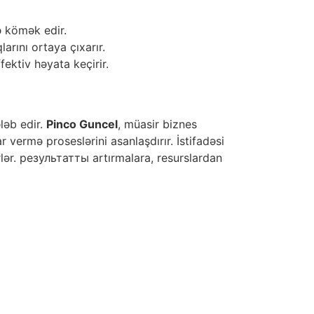
ə kömək edir.
rını ortaya çıxarır.
ektiv həyata keçirir.
ləb edir.
Pinco Guncel
, müasir biznes
 vermə proseslərini asanlaşdırır. İstifadəsi
rlər. результатты artırmalara, resurslardan