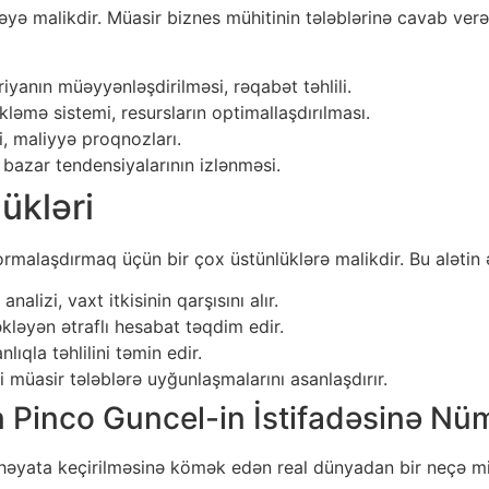
əyə malikdir. Müasir biznes mühitinin tələblərinə cavab verə
iyanın müəyyənləşdirilməsi, rəqabət təhlili.
ləmə sistemi, resursların optimallaşdırılması.
i, maliyyə proqnozları.
 bazar tendensiyalarının izlənməsi.
ükləri
ormalaşdırmaq üçün bir çox üstünlüklərə malikdir. Bu alətin ə
alizi, vaxt itkisinin qarşısını alır.
kləyən ətraflı hesabat təqdim edir.
ıqla təhlilini təmin edir.
i müasir tələblərə uyğunlaşmalarını asanlaşdırır.
n Pinco Guncel-in İstifadəsinə Nü
 həyata keçirilməsinə kömək edən real dünyadan bir neçə misa