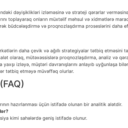
ndəki dəyişiklikləri izləməsinə və strateji qərarlar verməsin
ını toplayaraq onların müxtəlif məhsul və xidmətlərə maraqla
ərək büdcələşdirmə və proqnozlaşdırma proseslərini daha eff
ətlərin daha çevik və ağıllı strategiyalar tətbiq etməsini tə
alət olaraq, mütəxəssislərə proqnozlaşdırma, analiz və qərar
a yaxşı izləyə, müştəri davranışlarını anlayıb uyğunlaşa bilə
lər tətbiq etməyə müvəffəq olurlar.
 (FAQ)
nın hazırlanması üçün istifadə olunan bir analitik alətdir.
lər?
iya kimi sahələrdə geniş istifadə olunur.