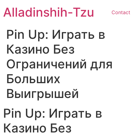
Skip
Alladinshih-Tzu
to
Contact
content
Pin Up: Играть в
Казино Без
Ограничений для
Больших
Выигрышей
Pin Up: Играть в
Казино Без