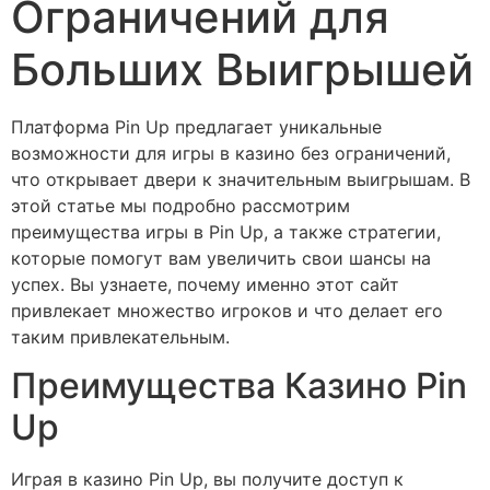
Ограничений для
Больших Выигрышей
Платформа Pin Up предлагает уникальные
возможности для игры в казино без ограничений,
что открывает двери к значительным выигрышам. В
этой статье мы подробно рассмотрим
преимущества игры в Pin Up, а также стратегии,
которые помогут вам увеличить свои шансы на
успех. Вы узнаете, почему именно этот сайт
привлекает множество игроков и что делает его
таким привлекательным.
Преимущества Казино Pin
Up
Играя в казино Pin Up, вы получите доступ к