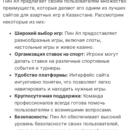
Пин Ап предлагает своим пользователям множество
преимуществ, которые делают его одним из лучших
сайтов для азартных игр в Казахстане. Рассмотрим
некоторые из них:
Широкий выбор игр:
Пин Ап предоставляет
разнообразные игры, включая слоты,
настольные игры и живое казино.
Организация ставок на спорт:
Игроки могут
делать ставки на различные спортивные
события и турниры.
Удобство платформы:
Интерфейс сайта
интуитивно понятен, что позволяет легко
навигировать и находить нужные игры.
Круглосуточная поддержка:
Команда
профессионалов всегда готова помочь
пользователям с возникшими вопросами.
Безопасность:
Пин Ап обеспечивает высокий
уровень безопасности своих пользователей,