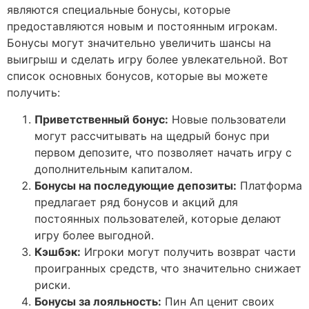
являются специальные бонусы, которые
предоставляются новым и постоянным игрокам.
Бонусы могут значительно увеличить шансы на
выигрыш и сделать игру более увлекательной. Вот
список основных бонусов, которые вы можете
получить:
Приветственный бонус:
Новые пользователи
могут рассчитывать на щедрый бонус при
первом депозите, что позволяет начать игру с
дополнительным капиталом.
Бонусы на последующие депозиты:
Платформа
предлагает ряд бонусов и акций для
постоянных пользователей, которые делают
игру более выгодной.
Кэшбэк:
Игроки могут получить возврат части
проигранных средств, что значительно снижает
риски.
Бонусы за лояльность:
Пин Ап ценит своих