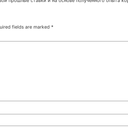
свои прошлые ставки и на основе полученного опыта к
uired fields are marked
*