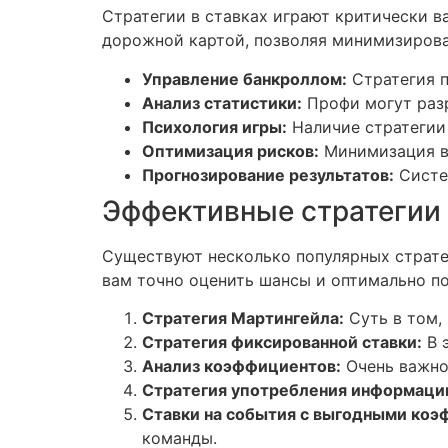
Стратегии в ставках играют критически 
дорожной картой, позволяя минимизирова
Управление банкроллом:
Стратегия п
Анализ статистики:
Профи могут разр
Психология игры:
Наличие стратегии
Оптимизация рисков:
Минимизация ве
Прогнозирование результатов:
Систе
Эффективные стратегии 
Существуют несколько популярных страте
вам точно оценить шансы и оптимально по
Стратегия Мартингейла:
Суть в том, 
Стратегия фиксированной ставки:
В 
Анализ коэффициентов:
Очень важно 
Стратегия употребления информаци
Ставки на события с выгодными ко
команды.