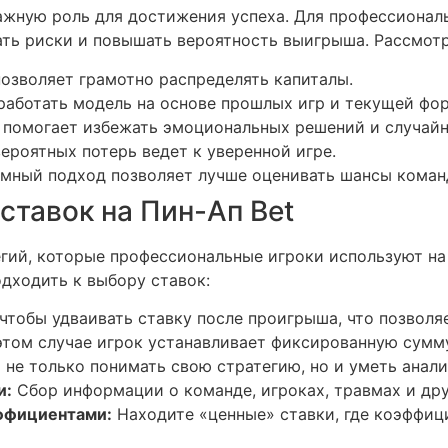
важную роль для достижения успеха. Для профессионал
ть риски и повышать вероятность выигрыша. Рассмотр
озволяет грамотно распределять капиталы.
аботать модель на основе прошлых игр и текущей фо
 помогает избежать эмоциональных решений и случайн
роятных потерь ведет к уверенной игре.
мный подход позволяет лучше оценивать шансы команд
ставок на Пин-Ап Bet
гий, которые профессиональные игроки используют на
дходить к выбору ставок:
чтобы удваивать ставку после проигрыша, что позволя
этом случае игрок устанавливает фиксированную сумму
не только понимать свою стратегию, но и уметь анал
и:
Сбор информации о команде, игроках, травмах и дру
эффициентами:
Находите «ценные» ставки, где коэффиц