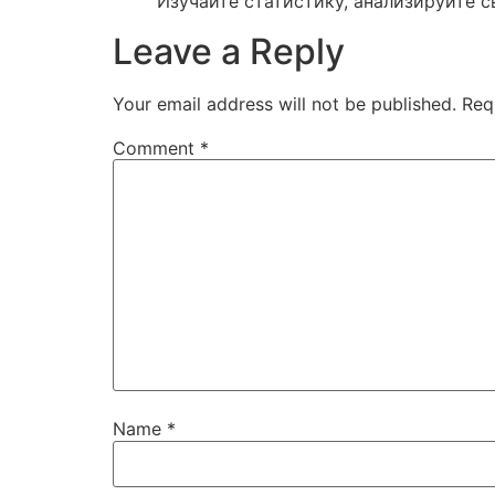
Изучайте статистику, анализируйте 
Leave a Reply
Your email address will not be published.
Req
Comment
*
Name
*