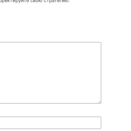
орректируйте свою стратегию.