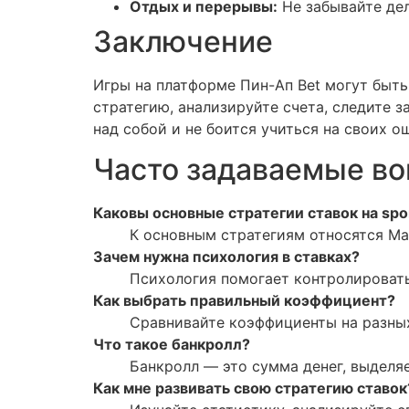
Отдых и перерывы:
Не забывайте дел
Заключение
Игры на платформе Пин-Ап Bet могут быт
стратегию, анализируйте счета, следите з
над собой и не боится учиться на своих о
Часто задаваемые в
Каковы основные стратегии ставок на spo
К основным стратегиям относятся Ма
Зачем нужна психология в ставках?
Психология помогает контролироват
Как выбрать правильный коэффициент?
Сравнивайте коэффициенты на разных
Что такое банкролл?
Банкролл — это сумма денег, выделя
Как мне развивать свою стратегию ставок