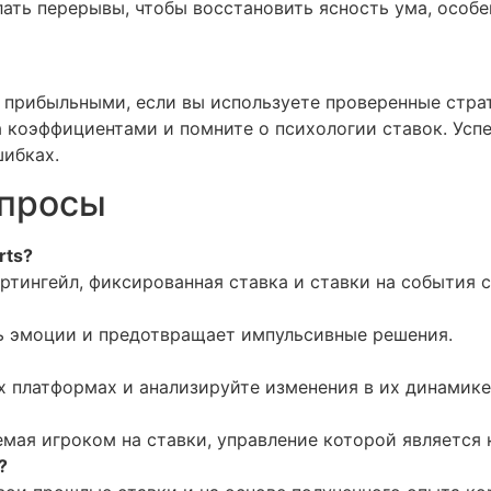
ать перерывы, чтобы восстановить ясность ума, особе
ь прибыльными, если вы используете проверенные стра
а коэффициентами и помните о психологии ставок. Успе
шибках.
опросы
rts?
ртингейл, фиксированная ставка и ставки на события
ь эмоции и предотвращает импульсивные решения.
 платформах и анализируйте изменения в их динамике
емая игроком на ставки, управление которой является 
?