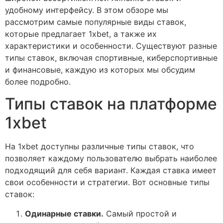
удобному интерфейсу. В этом обзоре мы
рассмотрим самые популярные виды ставок,
которые предлагает 1xbet, а также их
характеристики и особенности. Существуют разные
типы ставок, включая спортивные, киберспортивные
и финансовые, каждую из которых мы обсудим
более подробно.
Типы ставок на платформе
1xbet
На 1xbet доступны различные типы ставок, что
позволяет каждому пользователю выбрать наиболее
подходящий для себя вариант. Каждая ставка имеет
свои особенности и стратегии. Вот основные типы
ставок:
Одинарные ставки.
Самый простой и