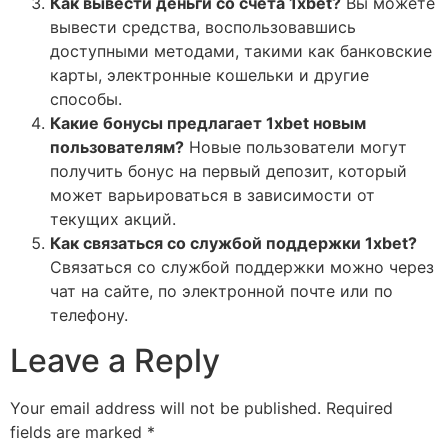
Как вывести деньги со счета 1xbet?
Вы можете
вывести средства, воспользовавшись
доступными методами, такими как банковские
карты, электронные кошельки и другие
способы.
Какие бонусы предлагает 1xbet новым
пользователям?
Новые пользователи могут
получить бонус на первый депозит, который
может варьироваться в зависимости от
текущих акций.
Как связаться со службой поддержки 1xbet?
Связаться со службой поддержки можно через
чат на сайте, по электронной почте или по
телефону.
Leave a Reply
Your email address will not be published.
Required
fields are marked
*