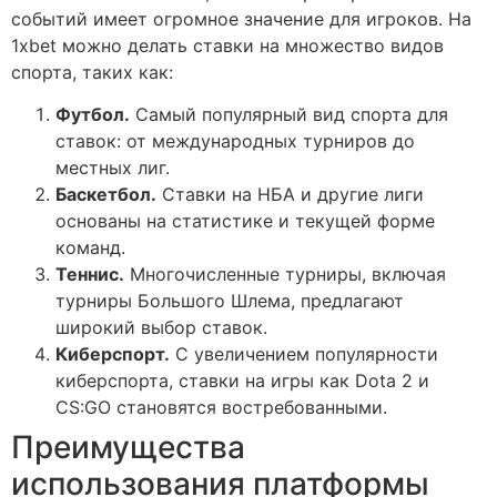
событий имеет огромное значение для игроков. На
1xbet можно делать ставки на множество видов
спорта, таких как:
Футбол.
Самый популярный вид спорта для
ставок: от международных турниров до
местных лиг.
Баскетбол.
Ставки на НБА и другие лиги
основаны на статистике и текущей форме
команд.
Теннис.
Многочисленные турниры, включая
турниры Большого Шлема, предлагают
широкий выбор ставок.
Киберспорт.
С увеличением популярности
киберспорта, ставки на игры как Dota 2 и
CS:GO становятся востребованными.
Преимущества
использования платформы