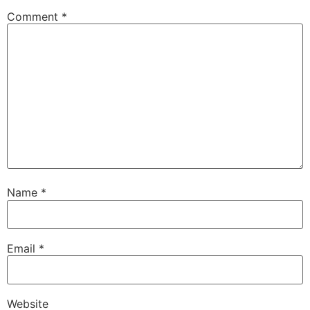
Comment
*
Name
*
Email
*
Website