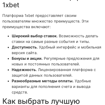
1xbet
Платформа 1xbet предоставляет своим
пользователям множество преимуществ. Эти
преимущества включают:
Широкий выбор ставок.
Возможность делать
ставки на самые разные события и типы.
Доступность.
Удобный интерфейс и мобильная
версия сайта.
Бонусы и акции.
Регулярные предложения для
новых и постоянных пользователей.
Надежность.
Лицензированная платформа с
защитой данных пользователей.
Разнообразные методы оплаты.
Удобные
варианты для пополнения счета и вывода
средств.
Как выбрать лучшую