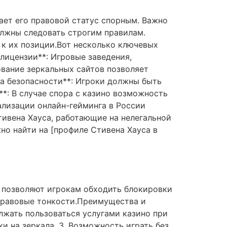
ает его правовой статус спорным. Важно
олжны следовать строгим правилам.
 к их позиции.Вот несколько ключевых
 лицензии**: Игровые заведения,
ование зеркальных сайтов позволяет
а безопасности**: Игроки должны быть
**: В случае спора с казино возможность
ализации онлайн-гейминга в России
тивена Хауса, работающие на нелегальной
о найти на [профиле Стивена Хауса в
е позволяют игрокам обходить блокировки
 правовые тонкости.Преимущества и
лжать пользоваться услугами казино при
и на зеркала. 3. Возможность играть без