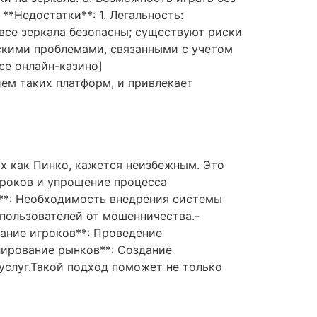
*Недостатки**: 1. Легальность:
 все зеркала безопасны; существуют риски
скими проблемами, связанными с учетом
се онлайн-казино]
нием таких платформ, и привлекает
их как Пинко, кажется неизбежным. Это
гроков и упрощение процесса
**: Необходимость внедрения системы
 пользователей от мошенничества.-
ание игроков**: Проведение
лирование рынков**: Создание
услуг.Такой подход поможет не только