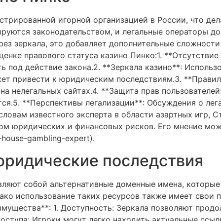
истрированной игорной организацией в России, что дел
лируются законодательством, и легальные операторы д
ерез зеркала, это добавляет дополнительные сложности
енке правового статуса казино Пинко:1. **Отсутствие
ь под действие закона.2. **Зеркала казино**: Использ
жет привести к юридическим последствиям.3. **Правил
на нелегальных сайтах.4. **Защита прав пользователей
ся.5. **Перспективы легализации**: Обсуждения о лег
словам известного эксперта в области азартных игр, С
ом юридических и финансовых рисков. Его мнение можн
n-house-gambling-expert).
 юридические последствия
авляют собой альтернативные доменные имена, которы
нако использование таких ресурсов также имеет свои
имущества**: 1. Доступность: Зеркала позволяют продо
оступа: Игроки могут легко находить актуальные ссылк