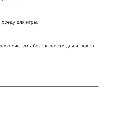
 среду для игры.
ению системы безопасности для игроков.