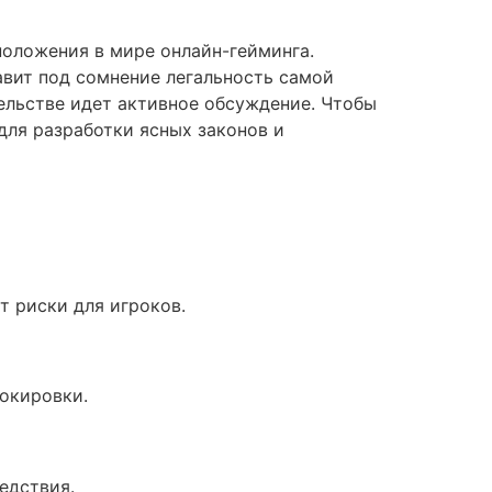
положения в мире онлайн-гейминга.
авит под сомнение легальность самой
ельстве идет активное обсуждение. Чтобы
для разработки ясных законов и
т риски для игроков.
окировки.
едствия.