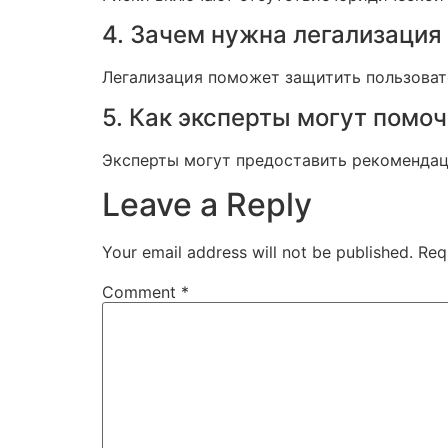
4. Зачем нужна легализация
Легализация поможет защитить пользовате
5. Как эксперты могут помоч
Эксперты могут предоставить рекомендац
Leave a Reply
Your email address will not be published.
Req
Comment
*