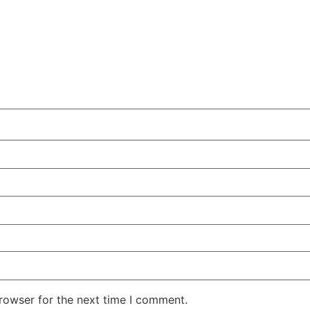
rowser for the next time I comment.