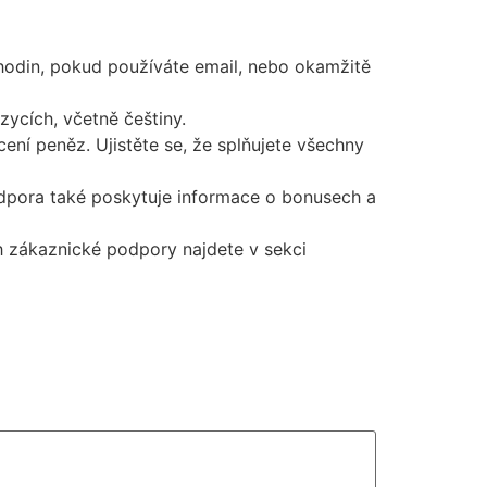
odin, pokud používáte email, nebo okamžitě
ycích, včetně češtiny.
ení peněz. Ujistěte se, že splňujete všechny
pora také poskytuje informace o bonusech a
 zákaznické podpory najdete v sekci