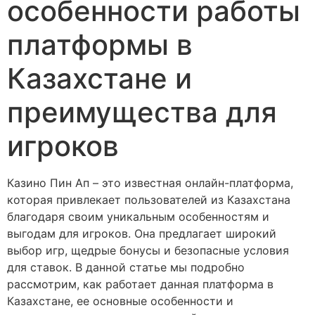
особенности работы
платформы в
Казахстане и
преимущества для
игроков
Казино Пин Ап – это известная онлайн-платформа,
которая привлекает пользователей из Казахстана
благодаря своим уникальным особенностям и
выгодам для игроков. Она предлагает широкий
выбор игр, щедрые бонусы и безопасные условия
для ставок. В данной статье мы подробно
рассмотрим, как работает данная платформа в
Казахстане, ее основные особенности и