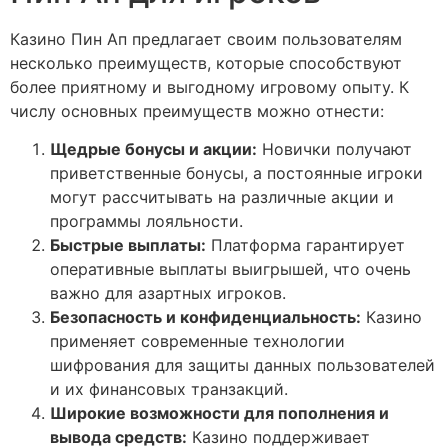
Казино Пин Ап предлагает своим пользователям
несколько преимуществ, которые способствуют
более приятному и выгодному игровому опыту. К
числу основных преимуществ можно отнести:
Щедрые бонусы и акции:
Новички получают
приветственные бонусы, а постоянные игроки
могут рассчитывать на различные акции и
программы лояльности.
Быстрые выплаты:
Платформа гарантирует
оперативные выплаты выигрышей, что очень
важно для азартных игроков.
Безопасность и конфиденциальность:
Казино
применяет современные технологии
шифрования для защиты данных пользователей
и их финансовых транзакций.
Широкие возможности для пополнения и
вывода средств:
Казино поддерживает