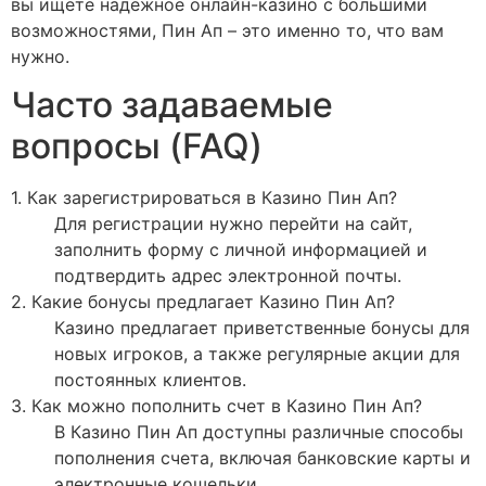
вы ищете надежное онлайн-казино с большими
возможностями, Пин Ап – это именно то, что вам
нужно.
Часто задаваемые
вопросы (FAQ)
1. Как зарегистрироваться в Казино Пин Ап?
Для регистрации нужно перейти на сайт,
заполнить форму с личной информацией и
подтвердить адрес электронной почты.
2. Какие бонусы предлагает Казино Пин Ап?
Казино предлагает приветственные бонусы для
новых игроков, а также регулярные акции для
постоянных клиентов.
3. Как можно пополнить счет в Казино Пин Ап?
В Казино Пин Ап доступны различные способы
пополнения счета, включая банковские карты и
электронные кошельки.