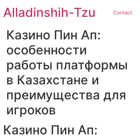
Skip
Alladinshih-Tzu
to
Contact
content
Казино Пин Ап:
особенности
работы платформы
в Казахстане и
преимущества для
игроков
Казино Пин Ап: