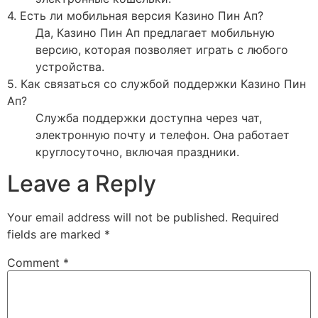
4. Есть ли мобильная версия Казино Пин Ап?
Да, Казино Пин Ап предлагает мобильную
версию, которая позволяет играть с любого
устройства.
5. Как связаться со службой поддержки Казино Пин
Ап?
Служба поддержки доступна через чат,
электронную почту и телефон. Она работает
круглосуточно, включая праздники.
Leave a Reply
Your email address will not be published.
Required
fields are marked
*
Comment
*