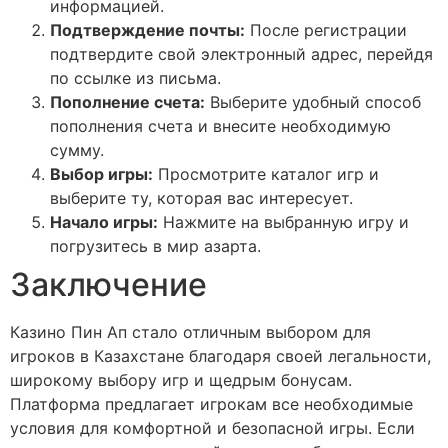
информацией.
Подтверждение почты:
После регистрации
подтвердите свой электронный адрес, перейдя
по ссылке из письма.
Пополнение счета:
Выберите удобный способ
пополнения счета и внесите необходимую
сумму.
Выбор игры:
Просмотрите каталог игр и
выберите ту, которая вас интересует.
Начало игры:
Нажмите на выбранную игру и
погрузитесь в мир азарта.
Заключение
Казино Пин Ап стало отличным выбором для
игроков в Казахстане благодаря своей легальности,
широкому выбору игр и щедрым бонусам.
Платформа предлагает игрокам все необходимые
условия для комфортной и безопасной игры. Если