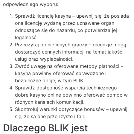
odpowiedniego wyboru:
Sprawdź licencję kasyna – upewnij się, że posiada
ona licencję wydaną przez uznawane organ
odnoszące się do hazardu, co potwierdza jej
legalność.
Przeczytaj opinie innych graczy – recenzje mogą
dostarczyć cennych informacji na temat jakości
usług oraz wypłacalności.
Zwróć uwagę na oferowane metody płatności –
kasyna powinny oferować sprawdzone i
bezpieczne opcje, w tym BLIK.
Sprawdź dostępność wsparcia technicznego –
dobre kasyno online powinno oferować pomoc w
różnych kanałach komunikacji.
Skontroluj warunki dotyczące bonusów – upewnij
się, że są one przejrzyste i fair.
Dlaczego BLIK jest