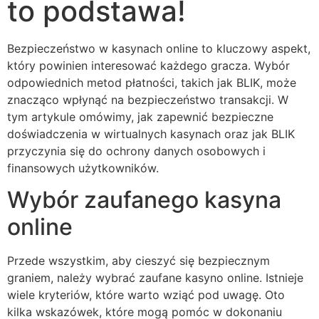
to podstawa!
Bezpieczeństwo w kasynach online to kluczowy aspekt,
który powinien interesować każdego gracza. Wybór
odpowiednich metod płatności, takich jak BLIK, może
znacząco wpłynąć na bezpieczeństwo transakcji. W
tym artykule omówimy, jak zapewnić bezpieczne
doświadczenia w wirtualnych kasynach oraz jak BLIK
przyczynia się do ochrony danych osobowych i
finansowych użytkowników.
Wybór zaufanego kasyna
online
Przede wszystkim, aby cieszyć się bezpiecznym
graniem, należy wybrać zaufane kasyno online. Istnieje
wiele kryteriów, które warto wziąć pod uwagę. Oto
kilka wskazówek, które mogą pomóc w dokonaniu