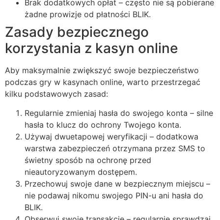
Brak dodatkowych opłat – często nie są pobierane
żadne prowizje od płatności BLIK.
Zasady bezpiecznego
korzystania z kasyn online
Aby maksymalnie zwiększyć swoje bezpieczeństwo
podczas gry w kasynach online, warto przestrzegać
kilku podstawowych zasad:
Regularnie zmieniaj hasła do swojego konta – silne
hasła to klucz do ochrony Twojego konta.
Używaj dwuetapowej weryfikacji – dodatkowa
warstwa zabezpieczeń otrzymana przez SMS to
świetny sposób na ochronę przed
nieautoryzowanym dostępem.
Przechowuj swoje dane w bezpiecznym miejscu –
nie podawaj nikomu swojego PIN-u ani hasła do
BLIK.
Obserwuj swoje transakcje – regularnie sprawdzaj