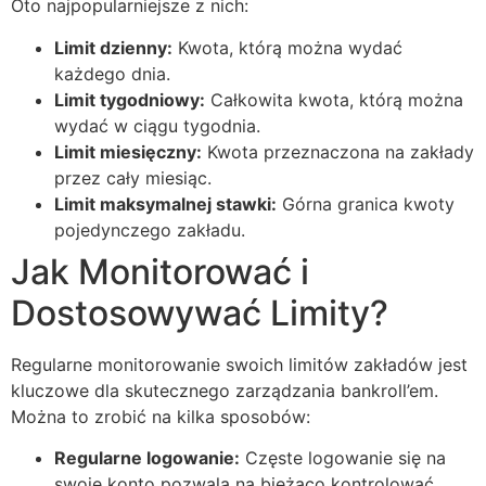
Oto najpopularniejsze z nich:
Limit dzienny:
Kwota, którą można wydać
każdego dnia.
Limit tygodniowy:
Całkowita kwota, którą można
wydać w ciągu tygodnia.
Limit miesięczny:
Kwota przeznaczona na zakłady
przez cały miesiąc.
Limit maksymalnej stawki:
Górna granica kwoty
pojedynczego zakładu.
Jak Monitorować i
Dostosowywać Limity?
Regularne monitorowanie swoich limitów zakładów jest
kluczowe dla skutecznego zarządzania bankroll’em.
Można to zrobić na kilka sposobów:
Regularne logowanie:
Częste logowanie się na
swoje konto pozwala na bieżąco kontrolować