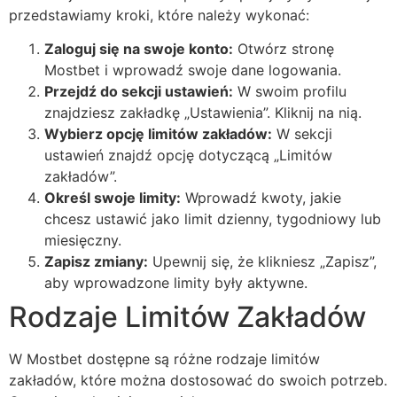
przedstawiamy kroki, które należy wykonać:
Zaloguj się na swoje konto:
Otwórz stronę
Mostbet i wprowadź swoje dane logowania.
Przejdź do sekcji ustawień:
W swoim profilu
znajdziesz zakładkę „Ustawienia”. Kliknij na nią.
Wybierz opcję limitów zakładów:
W sekcji
ustawień znajdź opcję dotyczącą „Limitów
zakładów”.
Określ swoje limity:
Wprowadź kwoty, jakie
chcesz ustawić jako limit dzienny, tygodniowy lub
miesięczny.
Zapisz zmiany:
Upewnij się, że klikniesz „Zapisz”,
aby wprowadzone limity były aktywne.
Rodzaje Limitów Zakładów
W Mostbet dostępne są różne rodzaje limitów
zakładów, które można dostosować do swoich potrzeb.