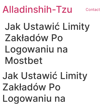
Skip
Alladinshih-Tzu
to
Contact
content
Jak Ustawić Limity
Zakładów Po
Logowaniu na
Mostbet
Jak Ustawić Limity
Zakładów Po
Logowaniu na