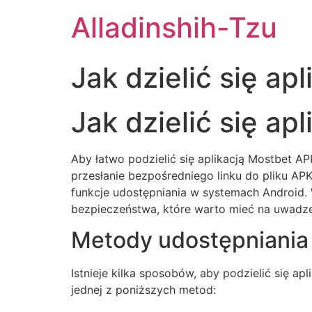
Skip
Alladinshih-Tzu
to
content
Jak dzielić się ap
Jak dzielić się ap
Aby łatwo podzielić się aplikacją Mostbet A
przesłanie bezpośredniego linku do pliku AP
funkcje udostępniania w systemach Android. 
bezpieczeństwa, które warto mieć na uwadze
Metody udostępniania
Istnieje kilka sposobów, aby podzielić się a
jednej z poniższych metod: