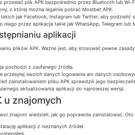
przesłać plik APK bezpośrednio przez Bluetooth lub Wi-Fi
rony, z której można legalnie pobrać Mostbet APK.
takich jak Facebook, Instagram lub Twitter, aby podzielić si
 do niego przez aplikacje takie jak WhatsApp, Telegram lub 
tępnianiu aplikacji
aniu plików APK. Ważne jest, aby stosować pewne zasady i
cja pochodzi z zaufanego źródła.
e przesyłaj swoich danych logowania ani danych osobowy
zed zainstalowaniem pliku APK sprawdzili jego bezpiecze
arnego aktualizowania aplikacji do najnowszej wersji.
K u znajomych
woi znajomi wiedzieli, jak go poprawnie zainstalować. Oto 
talację aplikacji z nieznanych źródeł.
dostępniłeś.