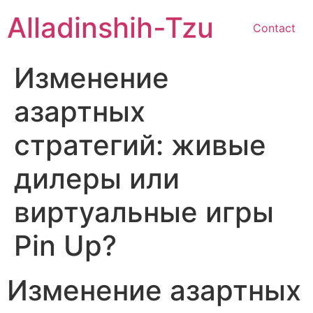
Skip
Alladinshih-Tzu
to
Contact
content
Изменение
азартных
стратегий: живые
дилеры или
виртуальные игры
Pin Up?
Изменение азартных