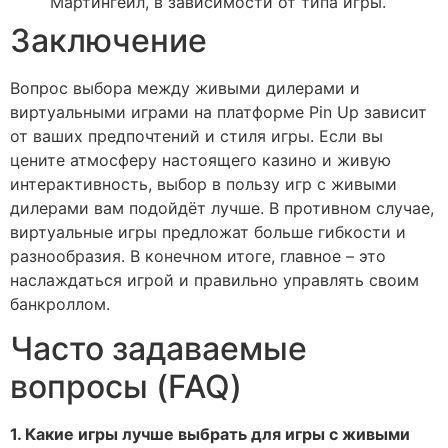
Мартингейл, в зависимости от типа игры.
Заключение
Вопрос выбора между живыми дилерами и
виртуальными играми на платформе Pin Up зависит
от ваших предпочтений и стиля игры. Если вы
цените атмосферу настоящего казино и живую
интерактивность, выбор в пользу игр с живыми
дилерами вам подойдёт лучше. В противном случае,
виртуальные игры предложат больше гибкости и
разнообразия. В конечном итоге, главное – это
наслаждаться игрой и правильно управлять своим
банкроллом.
Часто задаваемые
вопросы (FAQ)
1. Какие игры лучше выбрать для игры с живыми