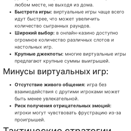
любом месте, не выходя из дома.
Быстрота игры:
виртуальные игры чаще всего
идут быстрее, что может увеличить
количество сыгранных раундов.
Широкий выбор:
в онлайн-казино доступно
огромное количество различных слотов и
настольных игр.
Крупные джекпоты:
многие виртуальные игры
предлагают крупные суммы выигрышей.
Минусы виртуальных игр:
Отсутствие живого общения:
игра без
взаимодействия с другими игроками может
быть менее увлекательной.
Риск получения отрицательных эмоций:
игроки могут чувствовать фрустрацию из-за
проигрышей.
Тактические стратегии