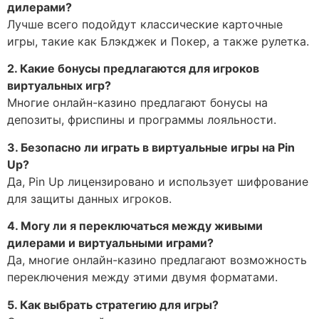
дилерами?
Лучше всего подойдут классические карточные
игры, такие как Блэкджек и Покер, а также рулетка.
2. Какие бонусы предлагаются для игроков
виртуальных игр?
Многие онлайн-казино предлагают бонусы на
депозиты, фриспины и программы лояльности.
3. Безопасно ли играть в виртуальные игры на Pin
Up?
Да, Pin Up лицензировано и использует шифрование
для защиты данных игроков.
4. Могу ли я переключаться между живыми
дилерами и виртуальными играми?
Да, многие онлайн-казино предлагают возможность
переключения между этими двумя форматами.
5. Как выбрать стратегию для игры?