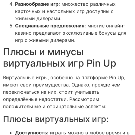
Разнообразие игр:
множество различных
карточных и настольных игр доступны с
живыми дилерами.
Специальные предложения:
многие онлайн-
казино предлагают эксклюзивные бонусы для
игр с живыми дилерами.
Плюсы и минусы
виртуальных игр Pin Up
Виртуальные игры, особенно на платформе Pin Up,
имеют свои преимущества. Однако, прежде чем
переключаться на них, стоит учитывать
определённые недостатки. Рассмотрим
положительные и отрицательные аспекты:
Плюсы виртуальных игр:
Доступность:
играть можно в любое время и в