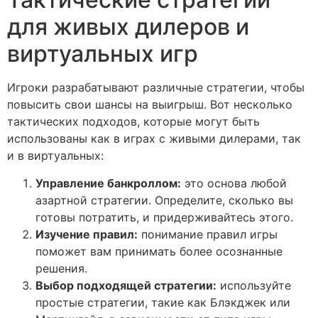
для живых дилеров и
виртуальных игр
Игроки разрабатывают различные стратегии, чтобы
повысить свои шансы на выигрыш. Вот несколько
тактических подходов, которые могут быть
использованы как в играх с живыми дилерами, так
и в виртуальных:
Управление банкроллом:
это основа любой
азартной стратегии. Определите, сколько вы
готовы потратить, и придерживайтесь этого.
Изучение правил:
понимание правил игры
поможет вам принимать более осознанные
решения.
Выбор подходящей стратегии:
используйте
простые стратегии, такие как Блэкджек или