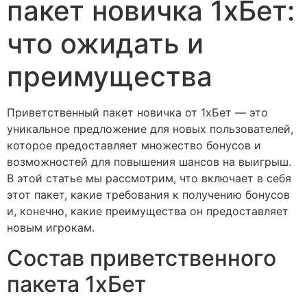
пакет новичка 1хБет:
что ожидать и
преимущества
Приветственный пакет новичка от 1хБет — это
уникальное предложение для новых пользователей,
которое предоставляет множество бонусов и
возможностей для повышения шансов на выигрыш.
В этой статье мы рассмотрим, что включает в себя
этот пакет, какие требования к получению бонусов
и, конечно, какие преимущества он предоставляет
новым игрокам.
Состав приветственного
пакета 1хБет