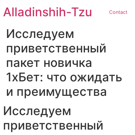
Skip
Alladinshih-Tzu
to
Contact
content
Исследуем
приветственный
пакет новичка
1хБет: что ожидать
и преимущества
Исследуем
приветственный