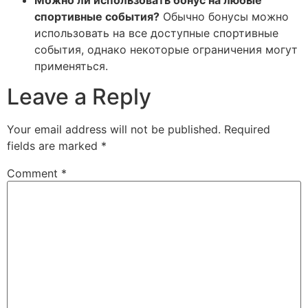
спортивные события?
Обычно бонусы можно
использовать на все доступные спортивные
события, однако некоторые ограничения могут
применяться.
Leave a Reply
Your email address will not be published.
Required
fields are marked
*
Comment
*