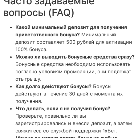
Часто задаваемые
вопросы (FAQ)
Какой минимальный депозит для получения
приветственного бонуса?
Минимальный
депозит составляет 500 рублей для активации
100% бонуса.
Можно ли выводить бонусные средства сразу?
Бонусные средства необходимо использовать
согласно условиям промоакции, они подлежат
отыгрышу.
Как долго действуют бонусы?
Бонусы
действуют в течение 30 дней с момента их
получения.
Что делать, если я не получил бонус?
Проверьте, правильно ли вы
зарегистрировались и внесли депозит, а затем
свяжитесь со службой поддержки 1хБет.
Можно ли использовать бонус на любые