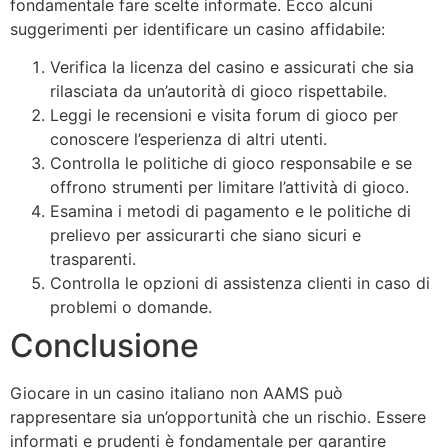
fondamentale fare scelte informate. Ecco alcuni
suggerimenti per identificare un casino affidabile:
Verifica la licenza del casino e assicurati che sia
rilasciata da un’autorità di gioco rispettabile.
Leggi le recensioni e visita forum di gioco per
conoscere l’esperienza di altri utenti.
Controlla le politiche di gioco responsabile e se
offrono strumenti per limitare l’attività di gioco.
Esamina i metodi di pagamento e le politiche di
prelievo per assicurarti che siano sicuri e
trasparenti.
Controlla le opzioni di assistenza clienti in caso di
problemi o domande.
Conclusione
Giocare in un casino italiano non AAMS può
rappresentare sia un’opportunità che un rischio. Essere
informati e prudenti è fondamentale per garantire