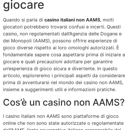
giocare
Quando si parla di
casino italiani non AAMS
, molti
giocatori potrebbero trovarsi confusi e incerti. Questi
casino, non regolamentati dall’Agenzia delle Dogane e
dei Monopoli (AAMS), possono offrire esperienze di
gioco diverse rispetto ai loro omologhi autorizzati. È
fondamentale sapere cosa aspettarsi prima di iniziare a
giocare e quali precauzioni adottare per garantire
un’esperienza di gioco sicura e divertente. In questo
articolo, esploreremo i principali aspetti da considerare
prima di avventurarsi nel mondo dei casino non AAMS,
insieme a suggerimenti utili e informazioni pratiche.
Cos’è un casino non AAMS?
I casino italiani non AAMS sono piattaforme di gioco
online che non sono state autorizzate o regolamentate