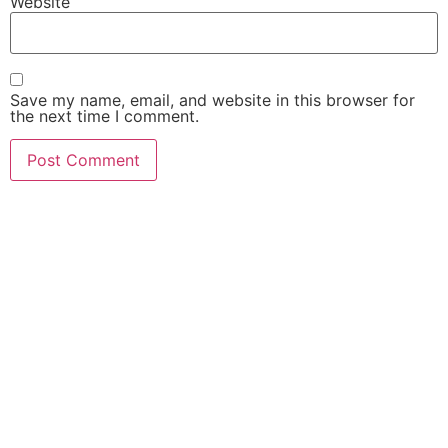
Website
Save my name, email, and website in this browser for
the next time I comment.