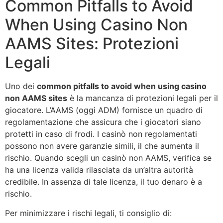
Common Pitfalls to Avoid
When Using Casino Non
AAMS Sites: Protezioni
Legali
Uno dei
common pitfalls to avoid when using casino
non AAMS sites
è la mancanza di protezioni legali per il
giocatore. L’AAMS (oggi ADM) fornisce un quadro di
regolamentazione che assicura che i giocatori siano
protetti in caso di frodi. I casinò non regolamentati
possono non avere garanzie simili, il che aumenta il
rischio. Quando scegli un casinò non AAMS, verifica se
ha una licenza valida rilasciata da un’altra autorità
credibile. In assenza di tale licenza, il tuo denaro è a
rischio.
Per minimizzare i rischi legali, ti consiglio di: