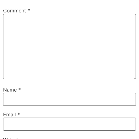
Comment
*
Name
*
Email
*