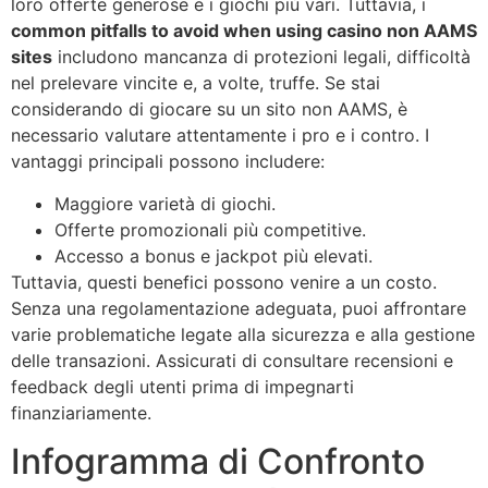
loro offerte generose e i giochi più vari. Tuttavia, i
common pitfalls to avoid when using casino non AAMS
sites
includono mancanza di protezioni legali, difficoltà
nel prelevare vincite e, a volte, truffe. Se stai
considerando di giocare su un sito non AAMS, è
necessario valutare attentamente i pro e i contro. I
vantaggi principali possono includere:
Maggiore varietà di giochi.
Offerte promozionali più competitive.
Accesso a bonus e jackpot più elevati.
Tuttavia, questi benefici possono venire a un costo.
Senza una regolamentazione adeguata, puoi affrontare
varie problematiche legate alla sicurezza e alla gestione
delle transazioni. Assicurati di consultare recensioni e
feedback degli utenti prima di impegnarti
finanziariamente.
Infogramma di Confronto