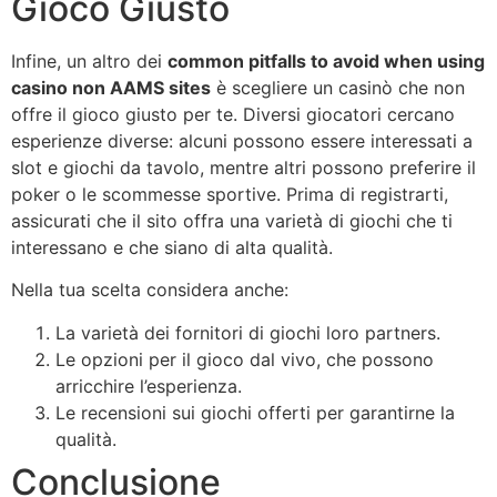
Gioco Giusto
Infine, un altro dei
common pitfalls to avoid when using
casino non AAMS sites
è scegliere un casinò che non
offre il gioco giusto per te. Diversi giocatori cercano
esperienze diverse: alcuni possono essere interessati a
slot e giochi da tavolo, mentre altri possono preferire il
poker o le scommesse sportive. Prima di registrarti,
assicurati che il sito offra una varietà di giochi che ti
interessano e che siano di alta qualità.
Nella tua scelta considera anche:
La varietà dei fornitori di giochi loro partners.
Le opzioni per il gioco dal vivo, che possono
arricchire l’esperienza.
Le recensioni sui giochi offerti per garantirne la
qualità.
Conclusione