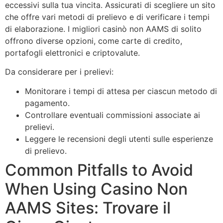
eccessivi sulla tua vincita. Assicurati di scegliere un sito
che offre vari metodi di prelievo e di verificare i tempi
di elaborazione. I migliori casinò non AAMS di solito
offrono diverse opzioni, come carte di credito,
portafogli elettronici e criptovalute.
Da considerare per i prelievi:
Monitorare i tempi di attesa per ciascun metodo di
pagamento.
Controllare eventuali commissioni associate ai
prelievi.
Leggere le recensioni degli utenti sulle esperienze
di prelievo.
Common Pitfalls to Avoid
When Using Casino Non
AAMS Sites: Trovare il