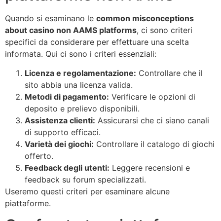
Quando si esaminano le
common misconceptions
about casino non AAMS platforms
, ci sono criteri
specifici da considerare per effettuare una scelta
informata. Qui ci sono i criteri essenziali:
Licenza e regolamentazione:
Controllare che il
sito abbia una licenza valida.
Metodi di pagamento:
Verificare le opzioni di
deposito e prelievo disponibili.
Assistenza clienti:
Assicurarsi che ci siano canali
di supporto efficaci.
Varietà dei giochi:
Controllare il catalogo di giochi
offerto.
Feedback degli utenti:
Leggere recensioni e
feedback su forum specializzati.
Useremo questi criteri per esaminare alcune
piattaforme.