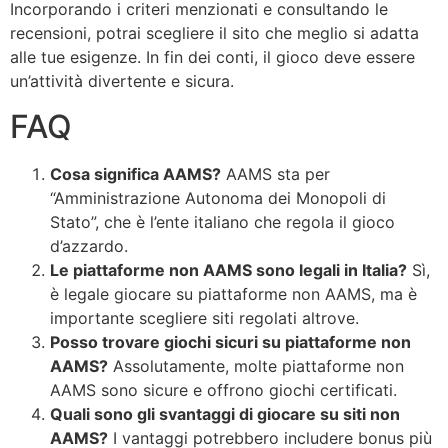
Incorporando i criteri menzionati e consultando le
recensioni, potrai scegliere il sito che meglio si adatta
alle tue esigenze. In fin dei conti, il gioco deve essere
un’attività divertente e sicura.
FAQ
Cosa significa AAMS?
AAMS sta per
“Amministrazione Autonoma dei Monopoli di
Stato”, che è l’ente italiano che regola il gioco
d’azzardo.
Le piattaforme non AAMS sono legali in Italia?
Sì,
è legale giocare su piattaforme non AAMS, ma è
importante scegliere siti regolati altrove.
Posso trovare giochi sicuri su piattaforme non
AAMS?
Assolutamente, molte piattaforme non
AAMS sono sicure e offrono giochi certificati.
Quali sono gli svantaggi di giocare su siti non
AAMS?
I vantaggi potrebbero includere bonus più