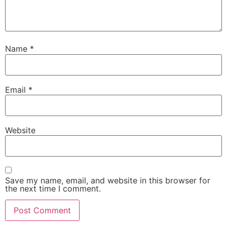
Name
*
Email
*
Website
Save my name, email, and website in this browser for
the next time I comment.