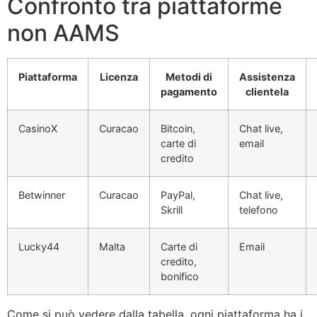
Confronto tra piattaforme
non AAMS
Piattaforma
Licenza
Metodi di
Assistenza
pagamento
clientela
CasinoX
Curacao
Bitcoin,
Chat live,
carte di
email
credito
Betwinner
Curacao
PayPal,
Chat live,
Skrill
telefono
Lucky44
Malta
Carte di
Email
credito,
bonifico
Come si può vedere dalla tabella, ogni piattaforma ha i