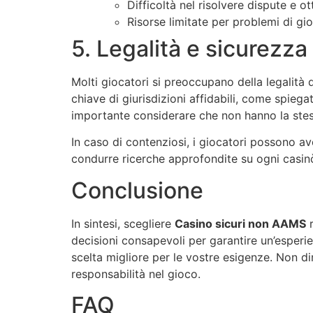
Difficoltà nel risolvere dispute e o
Risorse limitate per problemi di gi
5. Legalità e sicurezz
Molti giocatori si preoccupano della legalità 
chiave di giurisdizioni affidabili, come spi
importante considerare che non hanno la stessa
In caso di contenziosi, i giocatori possono av
condurre ricerche approfondite su ogni casinò 
Conclusione
In sintesi, scegliere
Casino sicuri non AAMS
r
decisioni consapevoli per garantire un’esperie
scelta migliore per le vostre esigenze. Non d
responsabilità nel gioco.
FAQ