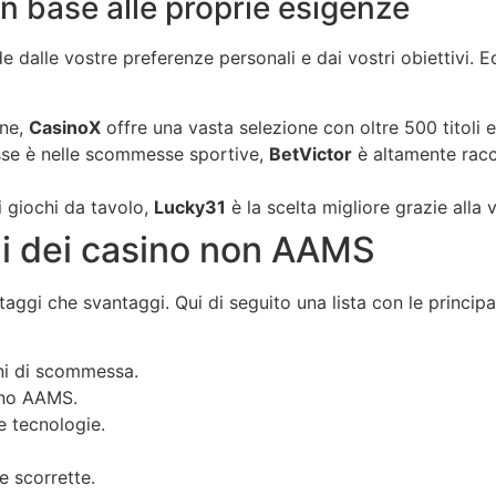
in base alle proprie esigenze
 dalle vostre preferenze personali e dai vostri obiettivi. 
ine,
CasinoX
offre una vasta selezione con oltre 500 titoli e
esse è nelle scommesse sportive,
BetVictor
è altamente racc
 giochi da tavolo,
Lucky31
è la scelta migliore grazie alla v
gi dei casino non AAMS
aggi che svantaggi. Qui di seguito una lista con le principa
ni di scommessa.
sino AAMS.
e tecnologie.
e scorrette.