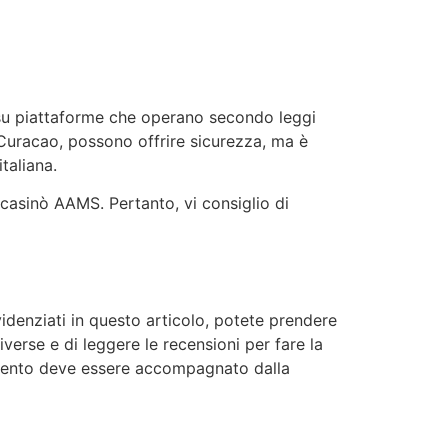
su piattaforme che operano secondo leggi
Curacao, possono offrire sicurezza, ma è
taliana.
 casinò AAMS. Pertanto, vi consiglio di
videnziati in questo articolo, potete prendere
verse e di leggere le recensioni per fare la
timento deve essere accompagnato dalla