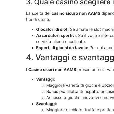
3. Quale casino scegliere 
La scelta del
casino sicuro non AAMS
dipende
tipi di utenti:
Giocatori di slot:
Se amate le slot mach
Azzardatori sportivi:
Se il vostro inter
servizio clienti eccellente.
Esperti di giochi da tavolo:
Per chi ama i
4. Vantaggi e svantag
I
Casino sicuri non AAMS
presentano sia vant
Vantaggi:
Maggiore varietà di giochi e opzio
Bonus più allettanti rispetto ai ca
Accesso a giochi innovativi e nuov
Svantaggi:
Maggiore rischio di truffe e pratich