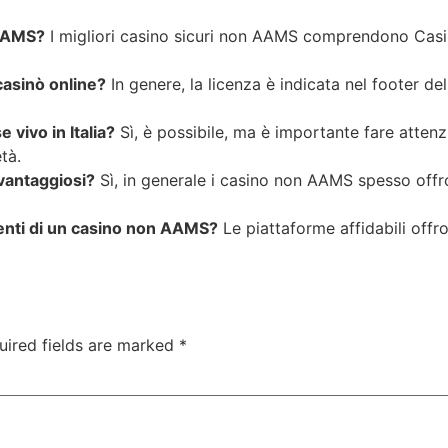
 AAMS?
I migliori casino sicuri non AAMS comprendono Casin
casinò online?
In genere, la licenza è indicata nel footer de
vivo in Italia?
Sì, è possibile, ma è importante fare atten
tà.
vantaggiosi?
Sì, in generale i casino non AAMS spesso offr
ienti di un casino non AAMS?
Le piattaforme affidabili offro
uired fields are marked
*