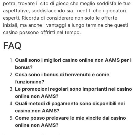
potrai trovare il sito di gioco che meglio soddisfa le tue
aspettative, soddisfacendo sia i neofiti che i giocatori
esperti. Ricorda di considerare non solo le offerte
iniziali, ma anche i vantaggi a lungo termine che questi
casino possono offrirti nel tempo.
FAQ
Quali sono i migliori casino online non AAMS per i
bonus?
Cosa sono i bonus di benvenuto e come
funzionano?
Le promozioni regolari sono importanti nei casino
online non AAMS?
Quali metodi di pagamento sono disponibili nei
casino non AAMS?
Come posso prelevare le mie vincite dai casino
online non AAMS?