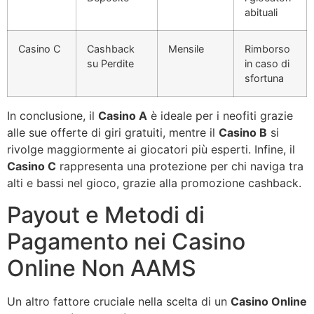
abituali
Casino C
Cashback
Mensile
Rimborso
su Perdite
in caso di
sfortuna
In conclusione, il
Casino A
è ideale per i neofiti grazie
alle sue offerte di giri gratuiti, mentre il
Casino B
si
rivolge maggiormente ai giocatori più esperti. Infine, il
Casino C
rappresenta una protezione per chi naviga tra
alti e bassi nel gioco, grazie alla promozione cashback.
Payout e Metodi di
Pagamento nei Casino
Online Non AAMS
Un altro fattore cruciale nella scelta di un
Casino Online