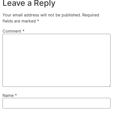
Leave a Reply
Your email address will not be published.
Required
fields are marked
*
Comment
*
Name
*