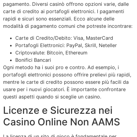
pagamento. Diversi casinò offrono opzioni varie, dalle
carte di credito ai portafogli elettronici. I pagamenti
rapidi e sicuri sono essenziali. Ecco alcune delle
modalità di pagamento comuni che potreste incontrare:
Carte di Credito/Debito: Visa, MasterCard
Portafogli Elettronici: PayPal, Skrill, Neteller
Criptovalute: Bitcoin, Ethereum
Bonifici Bancari
Ogni metodo ha i suoi pro e contro. Ad esempio, i
portafogli elettronici possono offrire prelievi più rapidi,
mentre le carte di credito possono essere più facili da
usare per i nuovi giocatori. È importante confrontare
questi aspetti quando si sceglie un casino.
Licenze e Sicurezza nei
Casino Online Non AAMS
La licenza di un sito di gioco è fondamentale per