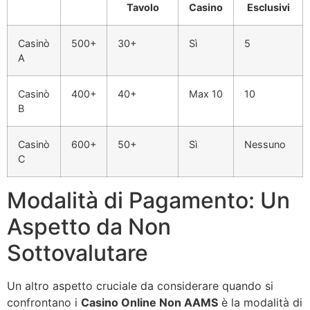
Tavolo
Casino
Esclusivi
Casinò
500+
30+
Sì
5
A
Casinò
400+
40+
Max 10
10
B
Casinò
600+
50+
Sì
Nessuno
C
Modalità di Pagamento: Un
Aspetto da Non
Sottovalutare
Un altro aspetto cruciale da considerare quando si
confrontano i
Casino Online Non AAMS
è la modalità di