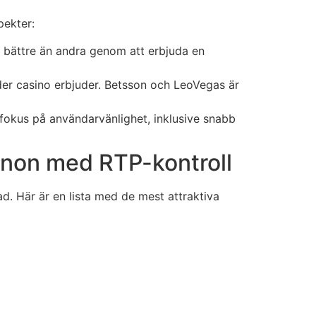
pekter:
a bättre än andra genom att erbjuda en
oder casino erbjuder. Betsson och LeoVegas är
fokus på användarvänlighet, inklusive snabb
inon med RTP-kontroll
ad. Här är en lista med de mest attraktiva