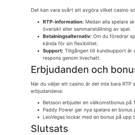
Det kan vara svårt att avgöra vilket casino s
RTP-information:
Medan alla spelare sk
översikt eller sammanställning av spel.
Betalningsalternativ:
Om du föredrar spe
kända för sin flexibilitet.
Support:
Tillgången till kundsupport är
respons genom livechatt.
Erbjudanden och bonus
När du väljer ett casino är det inte bara RTP 
erbjudandena:
Betsson erbjuder en välkomstbonus på 1
Paddy Power ger nya spelare en bonus 
LeoVegas lockar med en bonus på upp ti
Slutsats