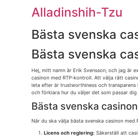
Skip
Alladinshih-Tzu
to
content
Bästa svenska cas
Bästa svenska cas
Hej, mitt namn är Erik Svensson, och jag är 
casinon med RTP-kontroll. Att välja rätt casin
leta efter är trustworthiness och transparens
och förklara hur du väljer det som passar dig
Bästa svenska casinon
När du ska välja bästa svenska casinon med RT
Licens och reglering:
Säkerställ att casi