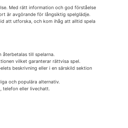
lse. Med rätt information och god förståelse
rt är avgörande för långsiktig spelglädje.
id att utforska, och kom ihåg att alltid spela
återbetalas till spelarna.
ionen vilket garanterar rättvisa spel.
ets beskrivning eller i en särskild sektion
iga och populära alternativ.
telefon eller livechatt.