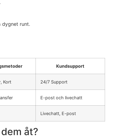
.
a dygnet runt.
ngsmetoder
Kundsupport
, Kort
24/7 Support
ansfer
E-post och livechatt
Livechatt, E-post
r dem åt?