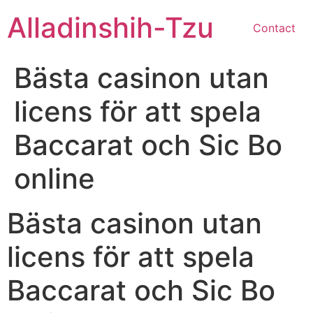
Skip
Alladinshih-Tzu
to
Contact
content
Bästa casinon utan
licens för att spela
Baccarat och Sic Bo
online
Bästa casinon utan
licens för att spela
Baccarat och Sic Bo