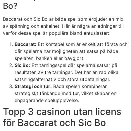
Bo?
Baccarat och Sic Bo är båda spel som erbjuder en mix
av spänning och enkelhet. Här är några anledningar till
varför dessa spel är populära bland entusiaster:
Baccarat:
Ett kortspel som är enkelt att förstå och
där spelarna har möjligheten att satsa på både
spelaren, banken eller oavgjort.
Sic Bo:
Ett tärningsspel där spelarna satsar på
resultaten av tre tärningar. Det har en rad olika
satsningsalternativ och stora utbetalningar.
Strategi och tur:
Båda spelen kombinerar
strategiskt tänkande med tur, vilket skapar en
engagerande spelupplevelse.
Topp 3 casinon utan licens
för Baccarat och Sic Bo