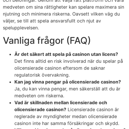
medveten om sina rättigheter kan spelare maximera sin
njutning och minimera riskerna. Oavsett vilken väg du
väljer, se till att spela ansvarsfullt och njut av
spelupplevelsen.
Vanliga frågor (FAQ)
Är det säkert att spela på casinon utan licens?
Det finns alltid en risk involverad när du spelar på
olicensierade casinon eftersom de saknar
regulatorisk övervakning.
Kan jag vinna pengar på olicensierade casinon?
Ja, du kan vinna pengar, men säkerställ att du är
medveten om riskerna.
Vad är skillnaden mellan licensierade och
olicensierade casinon?
Licensierade casinon är
reglerade av myndigheter medan olicensierade
casinon inte har samma försäkringar och skydd.